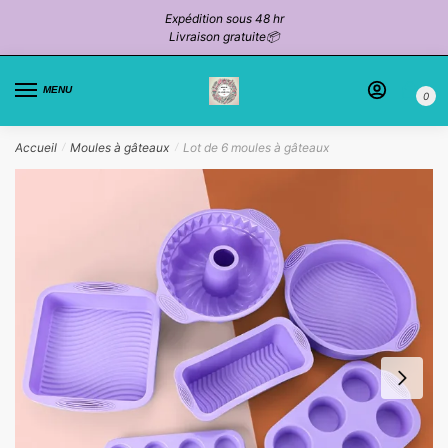
Passer
Aller
Expédition sous 48 hr
à
au
Livraison gratuite📦
la
contenu
navigation
MENU
0
Accueil
Moules à gâteaux
Lot de 6 moules à gâteaux
/
/