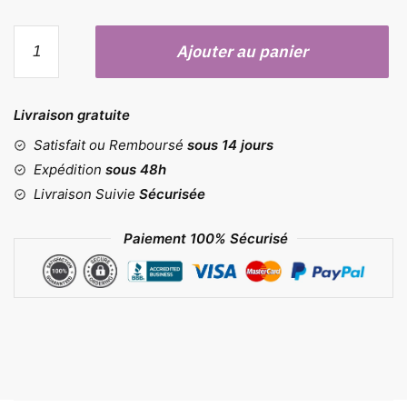
quantité
Ajouter au panier
de
Lot
de
Livraison gratuite
6
moules
Satisfait ou Remboursé
sous 14 jours
à
Expédition
sous 48h
gâteaux
Livraison Suivie
Sécurisée
Paiement 100% Sécurisé