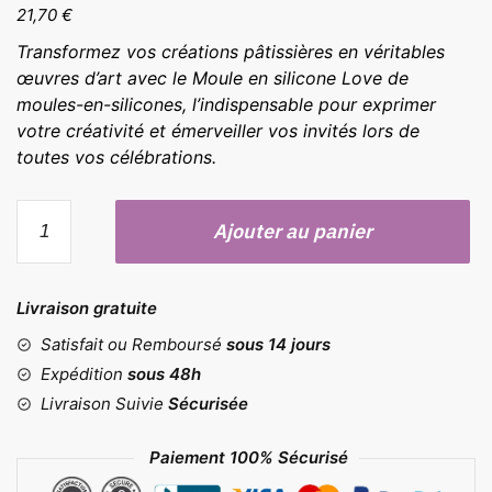
21,70
€
Transformez vos créations pâtissières en véritables
œuvres d’art avec le Moule en silicone Love de
moules-en-silicones, l’indispensable pour exprimer
votre créativité et émerveiller vos invités lors de
toutes vos célébrations.
quantité
Ajouter au panier
de
Moule
love
Livraison gratuite
Satisfait ou Remboursé
sous 14 jours
Expédition
sous 48h
Livraison Suivie
Sécurisée
Paiement 100% Sécurisé