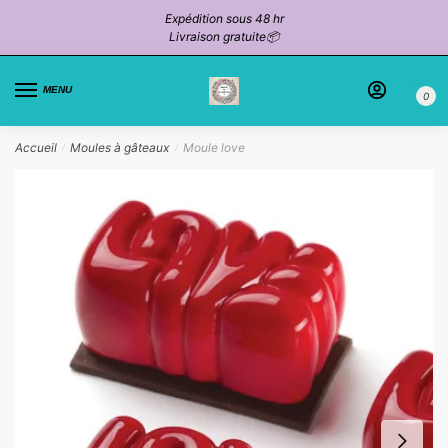
Passer
Aller
Expédition sous 48 hr
à
au
Livraison gratuite📦
la
contenu
navigation
MENU
0
Accueil
Moules à gâteaux
Moule love
/
/