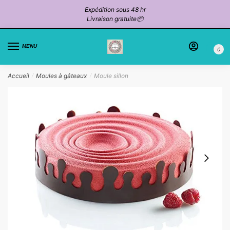
Passer
Aller
Expédition sous 48 hr
à
au
Livraison gratuite📦
la
contenu
navigation
MENU
0
Accueil
Moules à gâteaux
Moule sillon
/
/