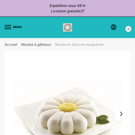
Passer
Aller
Expédition sous 48 hr
à
au
Livraison gratuite📦
la
contenu
navigation
MENU
0
Accueil
Moules à gâteaux
Moule en silicone marguerite
/
/