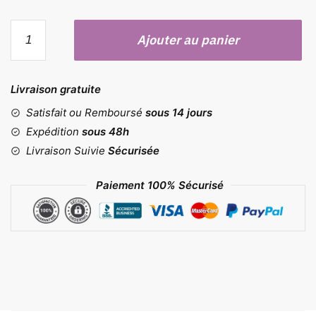
quantité
Ajouter au panier
de
Moule
en
Livraison gratuite
silicone
marguerite
Satisfait ou Remboursé
sous 14 jours
Expédition
sous 48h
Livraison Suivie
Sécurisée
Paiement 100% Sécurisé