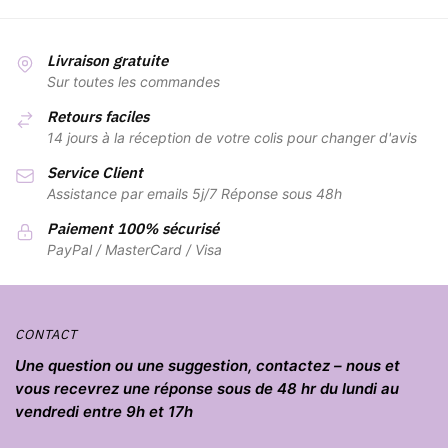
a
à
plusieurs
19,90 €
variations.
Livraison gratuite
Les
Sur toutes les commandes
options
Retours faciles
peuvent
14 jours à la réception de votre colis pour changer d'avis
être
Service Client
choisies
Assistance par emails 5j/7 Réponse sous 48h
sur
la
Paiement 100% sécurisé
page
PayPal / MasterCard / Visa
du
produit
CONTACT
Une question ou une suggestion, contactez – nous et
vous recevrez une réponse sous de 48 hr du lundi au
vendredi entre 9h et 17h