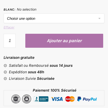
No selection
BLANC
:
Effacer
quantité
Ajouter au panier
de
Moules
Jeu
Livraison gratuite
d'échecs
et
Satisfait ou Remboursé
sous 14 jours
dames
Expédition
sous 48h
Livraison Suivie
Sécurisée
Paiement 100% Sécurisé