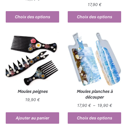
17,90
€
Ce
Ce
produit
Choix des options
Choix des options
produit
a
a
plusieurs
plusieurs
variations.
variations.
Les
Les
options
options
peuvent
peuvent
être
être
choisies
choisies
sur
sur
la
la
Moules peignes
Moules planches à
page
découper
page
du
19,90
€
du
Plage
produit
17,90
€
–
19,90
€
produit
de
Ce
prix :
Ajouter au panier
Choix des options
produit
17,90 €