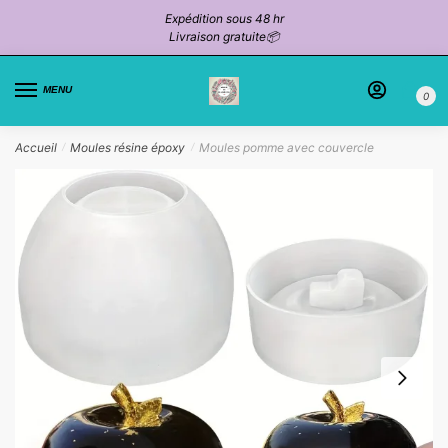
Passer
Aller
Expédition sous 48 hr
à
au
Livraison gratuite📦
la
contenu
navigation
MENU
0
Accueil
Moules résine époxy
Moules pomme avec couvercle
/
/