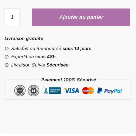
quantité
Ajouter au panier
de
Moules
pomme
Livraison gratuite
avec
couvercle
Satisfait ou Remboursé
sous 14 jours
Expédition
sous 48h
Livraison Suivie
Sécurisée
Paiement 100% Sécurisé