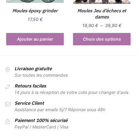
sur
la
Moules époxy grinder
Moules Jeu d’échecs et
dames
page
17,50
€
du
Plage
19,90
€
–
39,90
€
produit
de
Ce
prix :
Ajouter au panier
Choix des options
produit
19,90 €
a
à
plusieurs
39,90 €
variations.
Livraison gratuite
Les
Sur toutes les commandes
options
Retours faciles
peuvent
14 jours à la réception de votre colis pour changer d'avis
être
Service Client
choisies
Assistance par emails 5j/7 Réponse sous 48h
sur
la
Paiement 100% sécurisé
page
PayPal / MasterCard / Visa
du