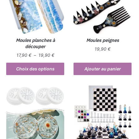
Moules planches à
Moules peignes
découper
19,90
€
Plage
17,90
€
–
19,90
€
de
Ce
prix :
Choix des options
Ajouter au panier
produit
17,90 €
a
à
plusieurs
19,90 €
variations.
Les
options
peuvent
être
choisies