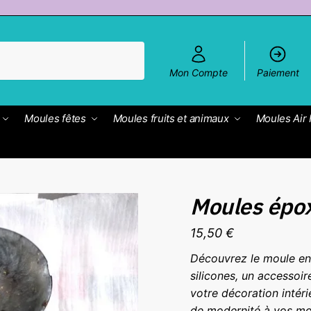
Mon Compte
Paiement
Moules fêtes
Moules fruits et animaux
Moules Air 
Moules épox
15,50
€
Découvrez le moule en 
silicones, un accessoi
votre décoration intér
de modernité à vos mo