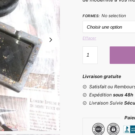
No selection
FORMES
:
Effacer
quantité
de
Moules
époxy
Livraison gratuite
Cendrier
Satisfait ou Rembou
Expédition
sous 48h
Livraison Suivie
Sécu
Paie