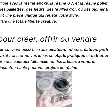
tible avec la
résine époxy
, la
résine UV
, et la
résine poly
 des
paillettes
, des
fleurs
, des
feuilles d’or
, ou des
pigments
ent une
pièce unique
qui reflète votre style.
ffre une totale
liberté créative
.
 pour créer, offrir ou vendre
er
convient aussi bien aux
amateurs
qu’aux
créateurs prof
ion
, il transforme vos idées en
objets pratiques
et
esthétiq
uire des
cadeaux faits main
ou des
articles à vendre
.
 incontournable pour vos
projets en résine
.