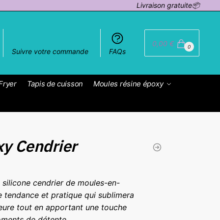
Livraison gratuite📦
0,00
€
0
Suivre votre commande
FAQs
Fryer
Tapis de cuisson
Moules résine époxy
y Cendrier
silicone cendrier de moules-en-
re tendance et pratique qui sublimera
ieure tout en apportant une touche
ments de détente.