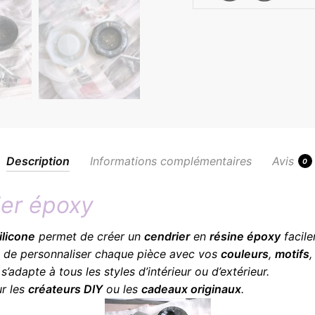
Description
Informations complémentaires
Avis
0
ier époxy
ilicone
permet de créer un
cendrier
en
résine époxy
facile
lité de personnaliser chaque pièce avec vos
couleurs
,
motifs
s’adapte à tous les styles d’intérieur ou d’extérieur.
ur les
créateurs DIY
ou les
cadeaux originaux
.