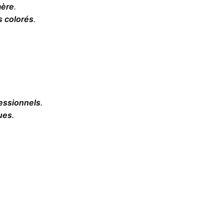
mère
.
 colorés
.
essionnels
.
ues
.