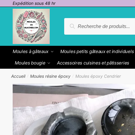
Passer
Aller
Expédition sous 48 hr
à
au
la
contenu
Recherche
Recherche
navigation
pour :
Moules à gâteaux
Moules petits gâteaux et individuels
Moules bougie
Accessoires cuisines et pâtisseries
Accueil
Moules résine époxy
Moules époxy Cendrier
/
/