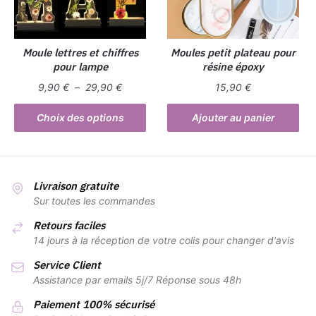
Moule lettres et chiffres
Moules petit plateau pour
pour lampe
résine époxy
Plage
9,90
€
–
29,90
€
15,90
€
de
Ce
prix :
Choix des options
Ajouter au panier
produit
9,90 €
a
à
plusieurs
29,90 €
variations.
Livraison gratuite
Les
Sur toutes les commandes
options
Retours faciles
peuvent
14 jours à la réception de votre colis pour changer d'avis
être
Service Client
choisies
Assistance par emails 5j/7 Réponse sous 48h
sur
la
Paiement 100% sécurisé