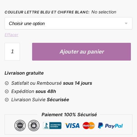
No selection
COULEUR LETTRE BLEU ET CHIFFRE BLANC
:
Effacer
quantité
Ajouter au panier
de
Moule
lettres
Livraison gratuite
et
chiffres
Satisfait ou Remboursé
sous 14 jours
pour
Expédition
sous 48h
lampe
Livraison Suivie
Sécurisée
Paiement 100% Sécurisé