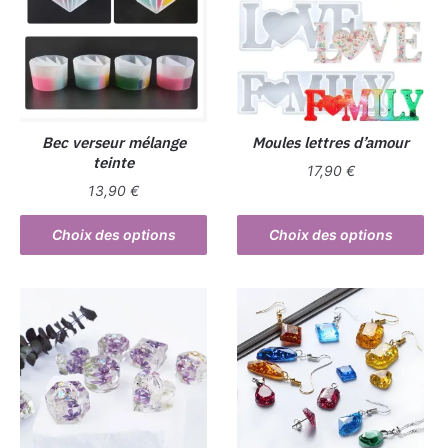
Bec verseur mélange
Moules lettres d’amour
teinte
17,90
€
13,90
€
Ce
Ce
produit
Choix des options
Choix des options
produit
a
a
plusieurs
plusieurs
variations.
variations.
Les
Les
options
options
peuvent
peuvent
être
être
choisies
choisies