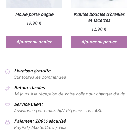
sur
sur
la
la
Moule porte bague
Moules boucles d’oreilles
page
et facettes
page
du
19,90
€
du
produit
12,90
€
produit
Ajouter au panier
Ajouter au panier
Livraison gratuite
Sur toutes les commandes
Retours faciles
14 jours à la réception de votre colis pour changer d'avis
Service Client
Assistance par emails 5j/7 Réponse sous 48h
Paiement 100% sécurisé
PayPal / MasterCard / Visa