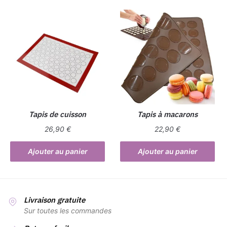
plusieurs
variations.
Les
options
peuvent
être
choisies
sur
la
Tapis de cuisson
Tapis à macarons
page
du
26,90
€
22,90
€
produit
Ajouter au panier
Ajouter au panier
Livraison gratuite
Sur toutes les commandes