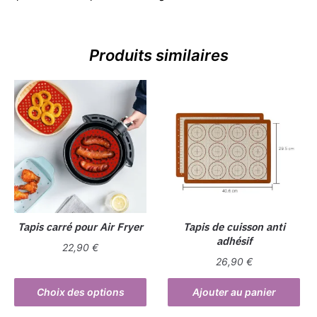
Produits similaires
Tapis carré pour Air Fryer
Tapis de cuisson anti
adhésif
22,90
€
26,90
€
Ce
produit
Choix des options
Ajouter au panier
a