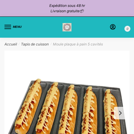
Passer
Aller
Expédition sous 48 hr
à
au
Livraison gratuite📦
la
contenu
navigation
MENU
0
Accueil
Tapis de cuisson
Moule plaque à pain 5 cavités
/
/