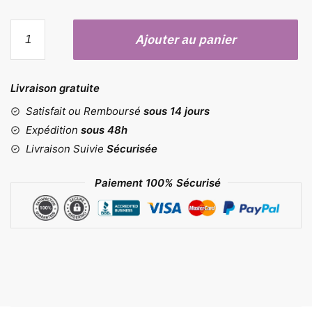
quantité
Ajouter au panier
de
Moule
plaque
Livraison gratuite
à
pain
Satisfait ou Remboursé
sous 14 jours
5
Expédition
sous 48h
cavités
Livraison Suivie
Sécurisée
Paiement 100% Sécurisé