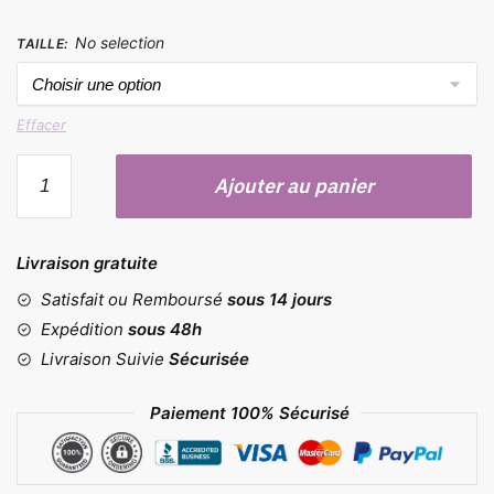
No selection
TAILLE
:
Effacer
quantité
Ajouter au panier
de
Tapis
de
Livraison gratuite
cuisson
pour
Satisfait ou Remboursé
sous 14 jours
éclairs
Expédition
sous 48h
Livraison Suivie
Sécurisée
Paiement 100% Sécurisé