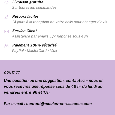
variations.
Livraison gratuite
Les
Sur toutes les commandes
options
Retours faciles
peuvent
14 jours à la réception de votre colis pour changer d'avis
être
Service Client
choisies
Assistance par emails 5j/7 Réponse sous 48h
sur
la
Paiement 100% sécurisé
page
PayPal / MasterCard / Visa
du
produit
CONTACT
Une question ou une suggestion, contactez – nous et
vous recevrez une réponse sous de 48 hr du lundi au
vendredi entre 9h et 17h
Par e-mail : contact@moules-en-silicones.com