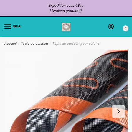
Passer
Aller
Expédition sous 48 hr
à
au
Livraison gratuite📦
la
contenu
navigation
MENU
0
Accueil
Tapis de cuisson
Tapis de cuisson pour éclairs
/
/