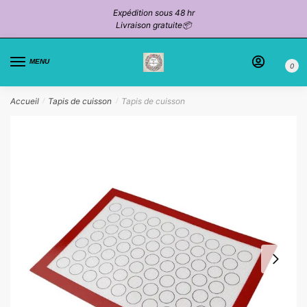
Passer
Aller
Expédition sous 48 hr
à
au
Livraison gratuite📦
la
contenu
navigation
MENU
0
Accueil
Tapis de cuisson
Tapis de cuisson
/
/