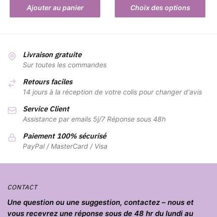
Ce
produit
produit
Ajouter au panier
Choix des options
produit
a
plusieurs
variations.
Livraison gratuite
Les
Sur toutes les commandes
options
Retours faciles
peuvent
14 jours à la réception de votre colis pour changer d'avis
être
Service Client
choisies
Assistance par emails 5j/7 Réponse sous 48h
sur
la
Paiement 100% sécurisé
page
PayPal / MasterCard / Visa
du
produit
CONTACT
Une question ou une suggestion, contactez – nous et
vous recevrez une réponse sous de 48 hr du lundi au