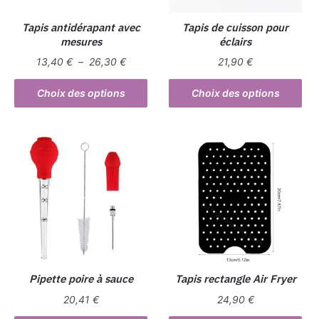
Tapis antidérapant avec
Tapis de cuisson pour
mesures
éclairs
Plage
13,40
€
–
26,30
€
21,90
€
de
Ce
Ce
prix :
Choix des options
Choix des options
produit
produit
13,40 €
a
a
à
plusieurs
26,30 €
plusieurs
variations.
variations.
Les
Les
options
options
peuvent
peuvent
être
être
choisies
choisies
sur
sur
la
la
Pipette poire à sauce
Tapis rectangle Air Fryer
page
page
20,41
€
24,90
€
du
du