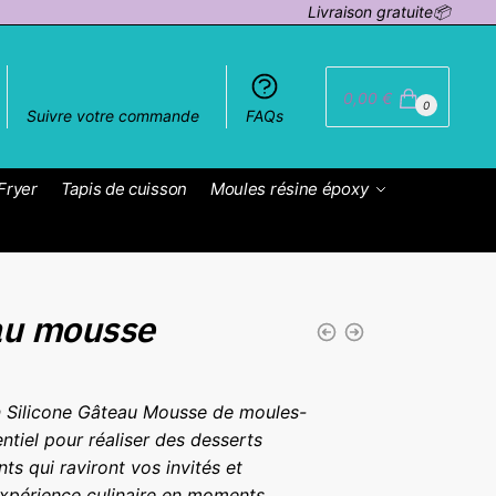
Livraison gratuite📦
0,00
€
0
Suivre votre commande
FAQs
Fryer
Tapis de cuisson
Moules résine époxy
au mousse
 Silicone Gâteau Mousse de moules-
sentiel pour réaliser des desserts
nts qui raviront vos invités et
expérience culinaire en moments