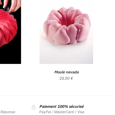
Moule nevada
23,50
€
Paiement 100% sécurisé
7 Réponse
PayPal / MasterCard / Visa