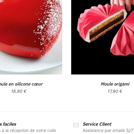
ule en silicone cœur
Moule origami
18,90
€
17,90
€
 faciles
Service Client
s à la réception de votre colis
Assistance par emails 5j/