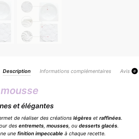
Description
Informations complémentaires
Avis
0
 mousse
nes et élégantes
rmet de réaliser des créations
légères
et
raffinées
.
 pour des
entremets
,
mousses
, ou
desserts glacés
.
onne une
finition impeccable
à chaque recette.