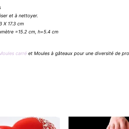
s
liser et à nettoyer.
3 X 17.3 cm
iamètre =15.2 cm, h=5.4 cm
Moules carré
et Moules à gâteaux pour une diversité de prod