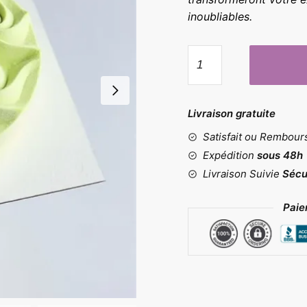
inoubliables.
quantité
de
Moule
gâteau
Livraison gratuite
mousse
Satisfait ou Rembou
Expédition
sous 48h
Livraison Suivie
Sécu
Paie