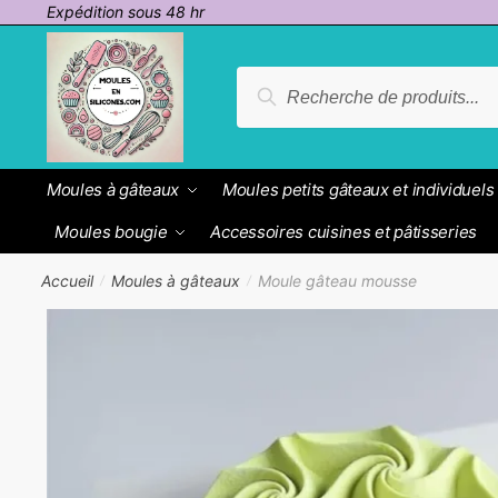
Passer
Aller
Expédition sous 48 hr
à
au
la
contenu
Recherche
Recherche
navigation
pour :
Moules à gâteaux
Moules petits gâteaux et individuels
Moules bougie
Accessoires cuisines et pâtisseries
Accueil
Moules à gâteaux
Moule gâteau mousse
/
/