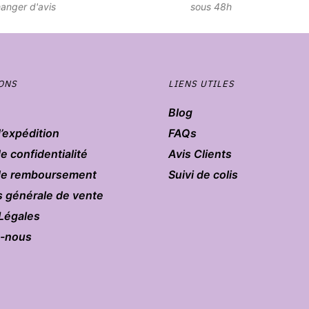
anger d'avis
sous 48h
ONS
LIENS UTILES
Blog
d’expédition
FAQs
de confidentialité
Avis Clients
 de remboursement
Suivi de colis
s générale de vente
Légales
z-nous