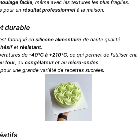
oulage facile
, même avec les textures les plus fragiles.
ts pour un
résultat professionnel
à la maison.
et durable
est fabriqué en
silicone alimentaire
de haute qualité.
dhésif
et
résistant
.
mpératures de
-40°C à +210°C
, ce qui permet de l’utiliser ch
 au
four
, au
congélateur
et au
micro-ondes
.
 pour une grande variété de recettes sucrées.
éatifs