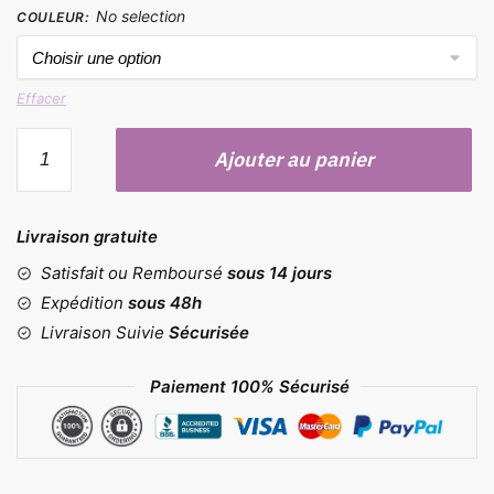
No selection
COULEUR
:
Effacer
quantité
Ajouter au panier
de
Moule
à
Livraison gratuite
tarte
Satisfait ou Remboursé
sous 14 jours
Expédition
sous 48h
Livraison Suivie
Sécurisée
Paiement 100% Sécurisé