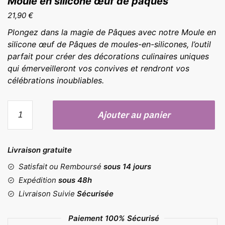
Moule en silicone œuf de pâques
21,90
€
Plongez dans la magie de Pâques avec notre Moule en
silicone œuf de Pâques de moules-en-silicones, l’outil
parfait pour créer des décorations culinaires uniques
qui émerveilleront vos convives et rendront vos
célébrations inoubliables.
quantité
Ajouter au panier
de
Moule
en
Livraison gratuite
silicone
œuf
Satisfait ou Remboursé
sous 14 jours
de
Expédition
sous 48h
pâques
Livraison Suivie
Sécurisée
Paiement 100% Sécurisé