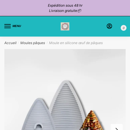
Passer
Aller
Expédition sous 48 hr
à
au
Livraison gratuite📦
la
contenu
navigation
MENU
0
Accueil
Moules pâques
Moule en silicone œuf de pâques
/
/