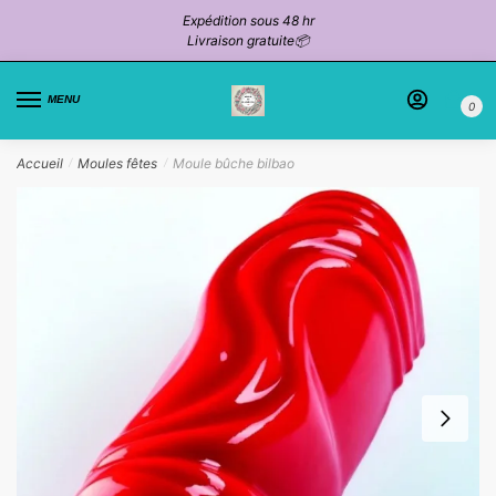
Passer
Aller
Expédition sous 48 hr
à
au
Livraison gratuite📦
la
contenu
navigation
MENU
0
Accueil
Moules fêtes
Moule bûche bilbao
/
/