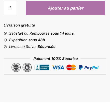
quantité
Ajouter au panier
de
Moule
Lapin
Livraison gratuite
6
cavités
Satisfait ou Remboursé
sous 14 jours
Expédition
sous 48h
Livraison Suivie
Sécurisée
Paiement 100% Sécurisé