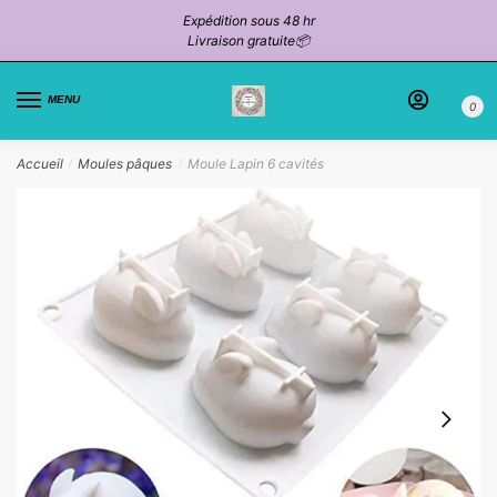
Passer
Aller
Expédition sous 48 hr
à
au
Livraison gratuite📦
la
contenu
navigation
MENU
0
Accueil
Moules pâques
Moule Lapin 6 cavités
/
/