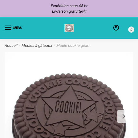
Passer
Aller
Expédition sous 48 hr
à
au
Livraison gratuite📦
la
contenu
navigation
MENU
0
Accueil
Moules à gâteaux
Moule cookie géant
/
/