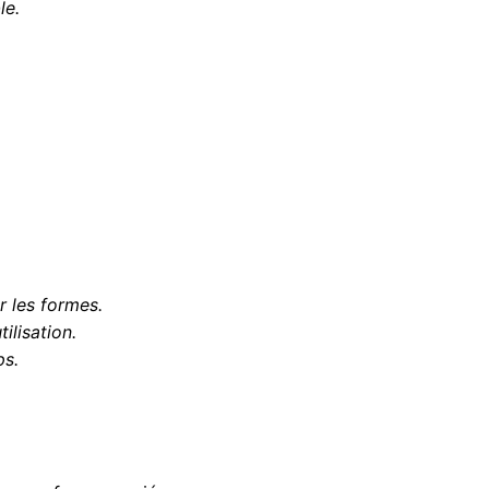
le.
 les formes.
ilisation.
ps.