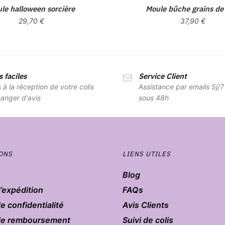
le halloween sorcière
Moule bûche grains de
29,70
€
37,90
€
 faciles
Service Client
s à la réception de votre colis
Assistance par emails 5j/
anger d'avis
sous 48h
ONS
LIENS UTILES
Blog
d’expédition
FAQs
de confidentialité
Avis Clients
 de remboursement
Suivi de colis