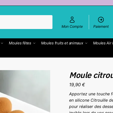
Mon Compte
Paiement
Moules fêtes
Moules fruits et animaux
Moules Air 
Moule citrou
19,90
€
Apportez une touche fe
en silicone Citrouille d
pour réaliser des desse
invités lors de vos pro