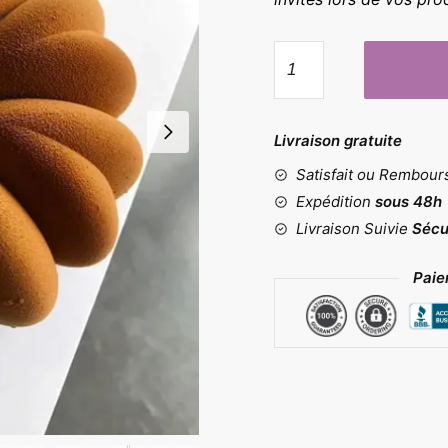
quantité
de
Moule
citrouille
Livraison gratuite
Satisfait ou Rembou
Expédition
sous 48h
Livraison Suivie
Sécu
Paie