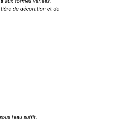
ns
aux formes variées.
tière de décoration et de
ous l’eau suffit.