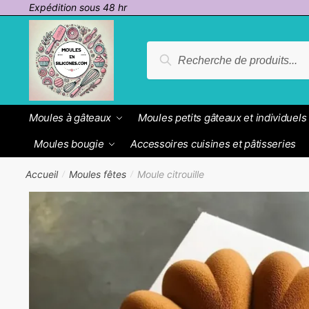
Passer
Aller
Expédition sous 48 hr
à
au
la
contenu
Recherche
Recherche
navigation
pour :
Moules à gâteaux
Moules petits gâteaux et individuels
Moules bougie
Accessoires cuisines et pâtisseries
Accueil
Moules fêtes
Moule citrouille
/
/