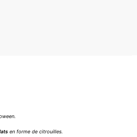
loween.
lats
en forme de citrouilles.