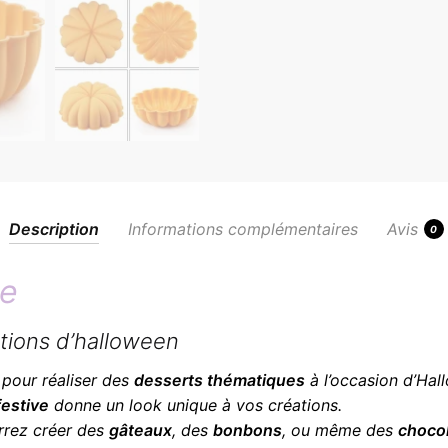
Description
Informations complémentaires
Avis
0
le
ations d’halloween
 pour réaliser des
desserts thématiques
à l’occasion d’Hal
festive
donne un look unique à vos créations.
rrez créer des
gâteaux
, des
bonbons
, ou même des
choco