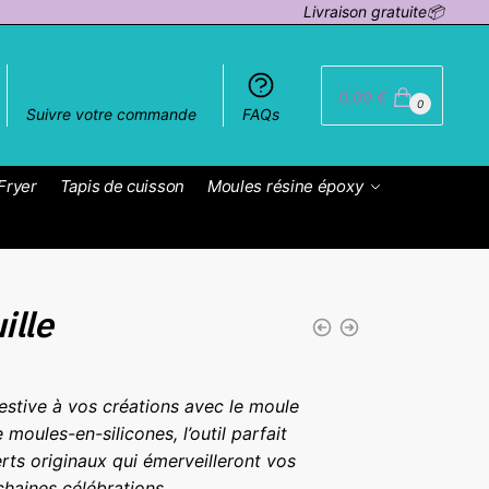
Livraison gratuite📦
0,00
€
0
Suivre votre commande
FAQs
Fryer
Tapis de cuisson
Moules résine époxy
ille
stive à vos créations avec le moule
e moules-en-silicones, l’outil parfait
rts originaux qui émerveilleront vos
chaines célébrations.