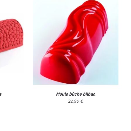
s
Moule bûche bilbao
22,90
€