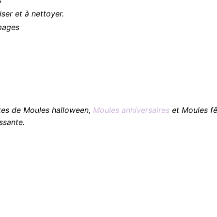
liser et à nettoyer.
images
tes de Moules halloween,
Moules anniversaires
et Moules fê
issante.