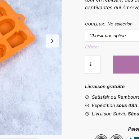
captivantes qui émervei
No selection
COULEUR
:
Effacer
quantité
de
Moules
pierres
Livraison gratuite
tombales
Satisfait ou Rembou
Expédition
sous 48h
Livraison Suivie
Sécu
Paie