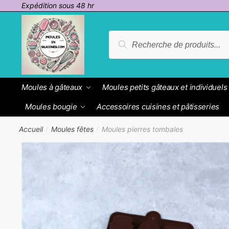
Passer
Aller
Expédition sous 48 hr
à
au
la
contenu
Recherche
Recherche
navigation
pour :
Moules à gâteaux
Moules petits gâteaux et individuels
Moules bougie
Accessoires cuisines et pâtisseries
Accueil
Moules fêtes
Moules pierres tombales
/
/