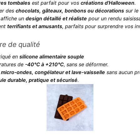
res tombales
est parfait pour vos
créations d’Halloween
.
ner des
chocolats, gâteaux, bonbons ou décorations
sur le
 affiche un
design détaillé et réaliste
pour un rendu saisissa
ent
terrifiants et amusants
, parfaits pour surprendre vos inv
re de qualité
briqué en
silicone alimentaire souple
ératures de
-40°C à +210°C
, sans se déformer.
, micro-ondes, congélateur et lave-vaisselle
sans aucun pr
le durable, pratique et sécurisé
.