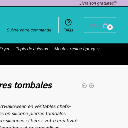
Livraison gratuite📦
0,00
€
0
Suivre votre commande
FAQs
Fryer
Tapis de cuisson
Moules résine époxy
res tombales
d’Halloween en véritables chefs-
s en silicone pierres tombales
silicones ; libérez votre créativité
décorations et gourmandises