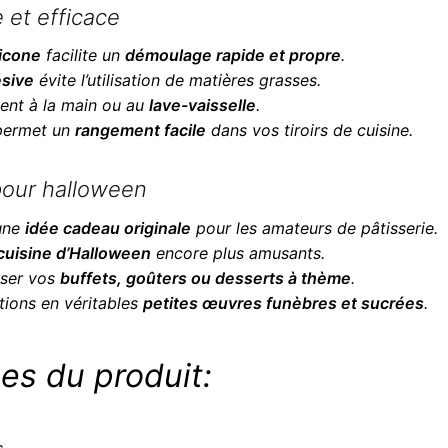
e et efficace
licone
facilite un
démoulage rapide et propre
.
ésive
évite l’utilisation de matières grasses.
ement à la main ou au
lave-vaisselle
.
 permet un
rangement facile
dans vos tiroirs de cuisine.
 pour halloween
 une
idée cadeau originale
pour les amateurs de pâtisserie.
 cuisine d’Halloween
encore plus amusants.
iser vos
buffets, goûters ou desserts à thème
.
ations en véritables
petites œuvres funèbres et sucrées
.
es du produit:
s