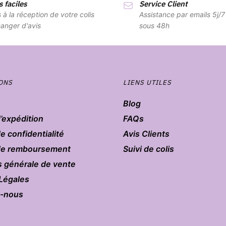
 faciles
Service Client
s à la réception de votre colis
Assistance par emails 5j/
anger d'avis
sous 48h
ONS
LIENS UTILES
Blog
d’expédition
FAQs
de confidentialité
Avis Clients
 de remboursement
Suivi de colis
s générale de vente
Légales
z-nous