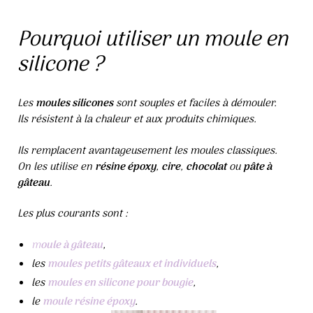
Pourquoi utiliser un moule en
silicone ?
Les
moules silicones
sont souples et faciles à démouler.
Ils résistent à la chaleur et aux produits chimiques.
Ils remplacent avantageusement les moules classiques.
On les utilise en
résine époxy
,
cire
,
chocolat
ou
pâte à
gâteau
.
Les plus courants sont :
m
oule à gâteau
,
les
moules petits gâteaux et individuels
,
les
moules en silicone pour bougie
,
le
moule résine époxy
.