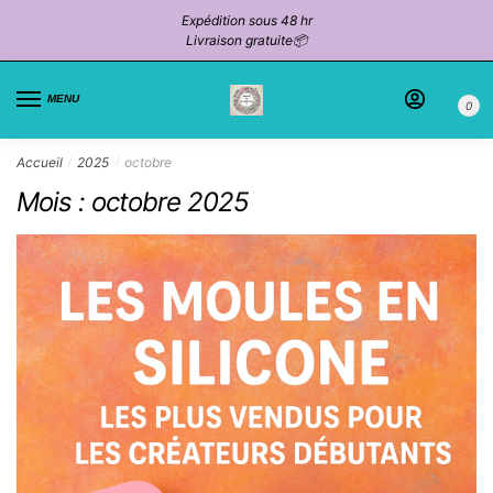
Passer
Aller
Expédition sous 48 hr
à
au
Livraison gratuite📦
la
contenu
navigation
MENU
0
Accueil
2025
octobre
/
/
Mois :
octobre 2025