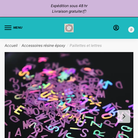
Passer
Aller
Expédition sous 48 hr
à
au
Livraison gratuite📦
la
contenu
navigation
MENU
0
Accueil
Accessoires résine époxy
Paillettes et lettres
/
/