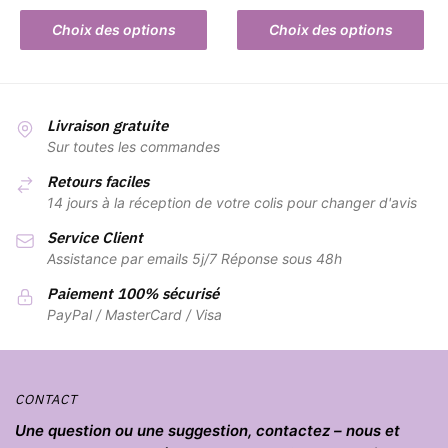
Ce
produit
produit
prix :
Ce
produit
Choix des options
Choix des options
17,90 €
produit
a
à
a
plusieurs
27,90 €
plusieurs
variations.
variations.
Les
Livraison gratuite
Les
Sur toutes les commandes
options
options
peuvent
Retours faciles
peuvent
être
14 jours à la réception de votre colis pour changer d'avis
être
choisies
Service Client
choisies
sur
Assistance par emails 5j/7 Réponse sous 48h
sur
la
la
page
Paiement 100% sécurisé
page
PayPal / MasterCard / Visa
du
du
produit
produit
CONTACT
Une question ou une suggestion, contactez – nous et