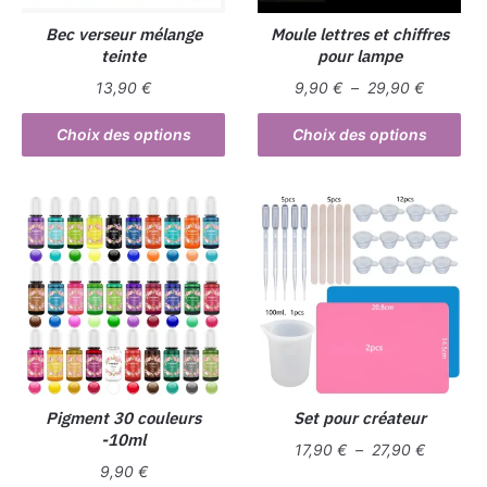
Bec verseur mélange
Moule lettres et chiffres
teinte
pour lampe
Plage
13,90
€
9,90
€
–
29,90
€
de
Ce
Ce
prix :
Choix des options
Choix des options
produit
produit
9,90 €
a
a
à
plusieurs
plusieurs
29,90 €
variations.
variations.
Les
Les
options
options
peuvent
peuvent
être
être
choisies
choisies
sur
sur
la
la
Pigment 30 couleurs
Set pour créateur
-10ml
page
page
Plage
17,90
€
–
27,90
€
du
du
9,90
€
de