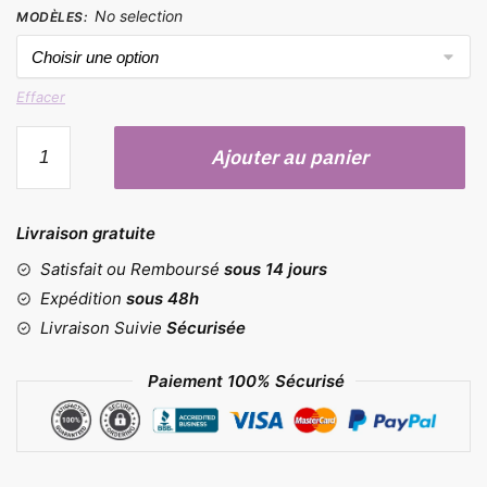
No selection
MODÈLES
:
Effacer
quantité
Ajouter au panier
de
Paillettes
et
Livraison gratuite
lettres
Satisfait ou Remboursé
sous 14 jours
Expédition
sous 48h
Livraison Suivie
Sécurisée
Paiement 100% Sécurisé