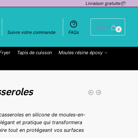
Livraison gratuite📦
0,00
€
0
Suivre votre commande
FAQs
Fryer
Tapis de cuisson
Moules résine époxy
sseroles
casseroles en silicone de moules-en-
 élégant et pratique qui transformera
aire tout en protégeant vos surfaces