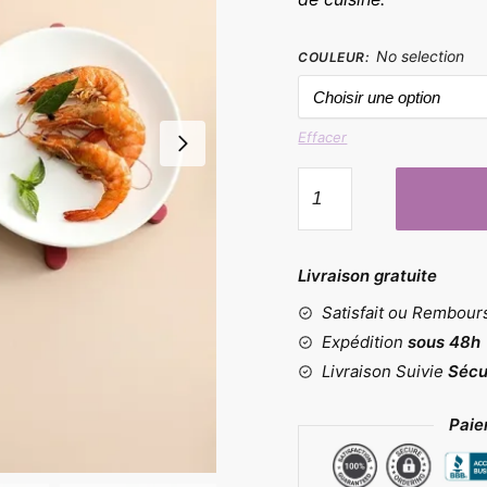
No selection
COULEUR
:
Effacer
quantité
de
Tapis
de
Livraison gratuite
casseroles
Satisfait ou Rembou
Expédition
sous 48h
Livraison Suivie
Sécu
Paie