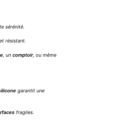
e sérénité.
et résistant.
le
, un
comptoir
, ou même
silicone
garantit une
rfaces
fragiles.