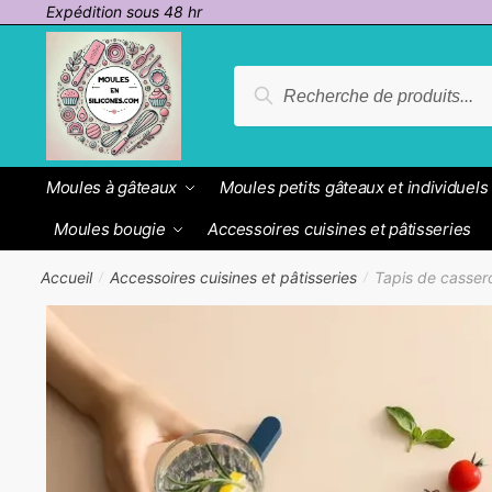
Passer
Aller
Expédition sous 48 hr
à
au
la
contenu
Recherche
Recherche
navigation
pour :
Moules à gâteaux
Moules petits gâteaux et individuels
Moules bougie
Accessoires cuisines et pâtisseries
Accueil
Accessoires cuisines et pâtisseries
Tapis de casser
/
/