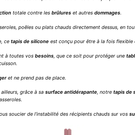
ction
totale contre les
brûlures
et autres
dommages
.
eroles, poêles ou plats chauds directement dessus, en tout
e, ce
tapis de silicone
est conçu pour être à la fois flexible 
ent à toutes vos
besoins
, que ce soit pour protéger une
tab
cuisson.
ger
et ne prend pas de place.
 ailleurs, grâce à sa
surface antidérapante
, notre
tapis de 
asseroles.
ous soucier de l’instabilité des récipients chauds sur vos
su