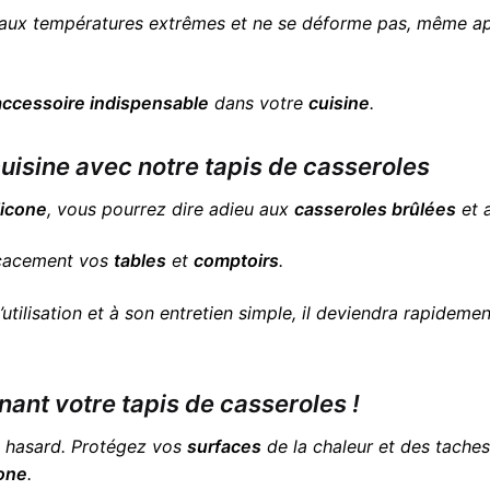
 aux températures extrêmes et ne se déforme pas, même apr
accessoire indispensable
dans votre
cuisine
.
uisine avec notre tapis de casseroles
licone
, vous pourrez dire adieu aux
casseroles brûlées
et 
cacement vos
tables
et
comptoirs
.
d’utilisation et à son entretien simple, il deviendra rapideme
nt votre tapis de casseroles !
au hasard. Protégez vos
surfaces
de la chaleur et des taches
cone
.