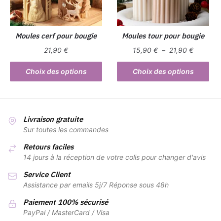
choisies
sur
la
Moules cerf pour bougie
Moules tour pour bougie
page
Plage
21,90
€
15,90
€
–
21,90
€
du
de
Ce
Ce
produit
prix :
Choix des options
Choix des options
produit
produit
15,90 €
a
a
à
plusieurs
plusieurs
21,90 €
variations.
variations.
Livraison gratuite
Les
Les
Sur toutes les commandes
options
options
Retours faciles
peuvent
peuvent
14 jours à la réception de votre colis pour changer d'avis
être
être
Service Client
choisies
choisies
Assistance par emails 5j/7 Réponse sous 48h
sur
sur
la
la
Paiement 100% sécurisé
page
page
PayPal / MasterCard / Visa