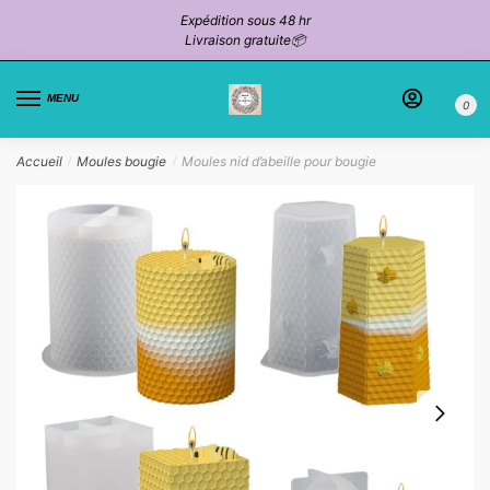
Passer
Aller
Expédition sous 48 hr
à
au
Livraison gratuite📦
la
contenu
navigation
MENU
0
Accueil
Moules bougie
Moules nid d’abeille pour bougie
/
/