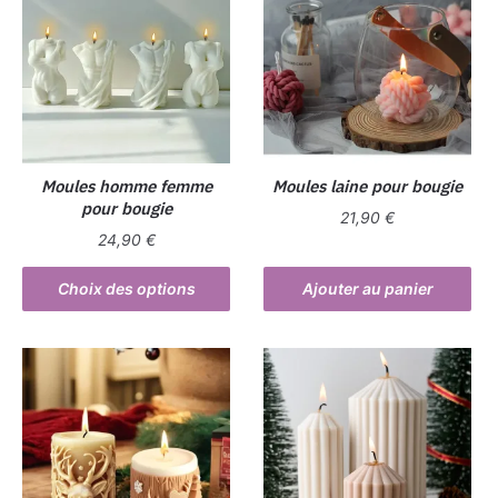
Moules homme femme
Moules laine pour bougie
pour bougie
21,90
€
24,90
€
Ce
Choix des options
Ajouter au panier
produit
a
plusieurs
variations.
Les
options
peuvent
être