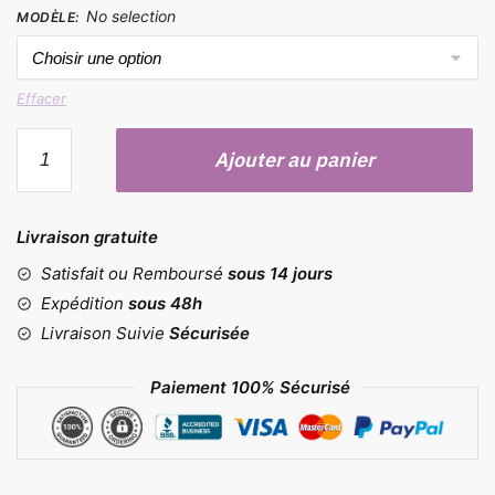
No selection
MODÈLE
:
Effacer
quantité
Ajouter au panier
de
Moules
nid
Livraison gratuite
d'abeille
pour
Satisfait ou Remboursé
sous 14 jours
bougie
Expédition
sous 48h
Livraison Suivie
Sécurisée
Paiement 100% Sécurisé