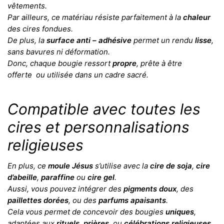
vêtements.
Par ailleurs, ce matériau résiste parfaitement à la
chaleur
des cires fondues.
De plus, la
surface anti – adhésive
permet un rendu
lisse
,
sans bavures ni déformation.
Donc, chaque bougie ressort
propre
, prête à être
offerte ou utilisée dans un cadre sacré.
Compatible avec toutes les
cires et personnalisations
religieuses
En plus, ce
moule Jésus
s’utilise avec la
cire de soja
,
cire
d’abeille
,
paraffine
ou
cire gel
.
Aussi, vous pouvez intégrer des
pigments doux
, des
paillettes dorées
, ou des
parfums apaisants
.
Cela vous permet de concevoir des bougies
uniques
,
adaptées aux
rituels
,
prières
, ou
célébrations religieuses
.