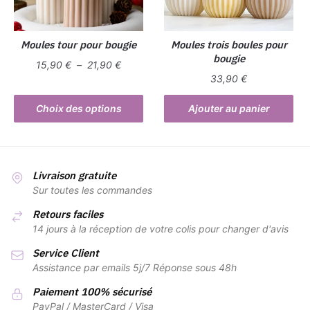
choisies
sur
sur
la
la
Moules tour pour bougie
Moules trois boules pour
page
bougie
page
du
Plage
15,90
€
–
21,90
€
du
produit
33,90
€
de
Ce
produit
prix :
produit
Choix des options
Ajouter au panier
15,90 €
a
à
plusieurs
21,90 €
variations.
Les
Livraison gratuite
Sur toutes les commandes
options
peuvent
Retours faciles
être
14 jours à la réception de votre colis pour changer d'avis
choisies
Service Client
sur
Assistance par emails 5j/7 Réponse sous 48h
la
page
Paiement 100% sécurisé
PayPal / MasterCard / Visa
du