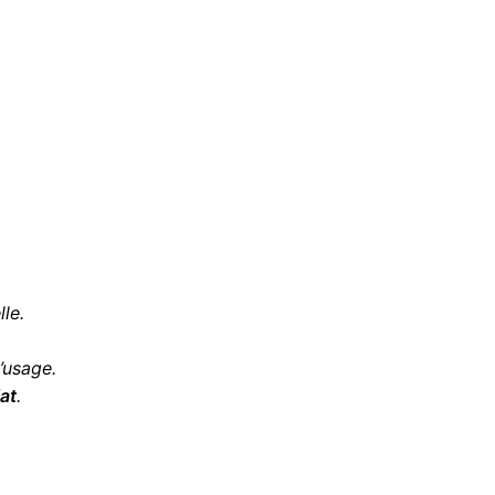
le.
d’usage.
at
.