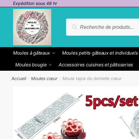
Passer
Aller
Expédition sous 48 hr
à
au
la
contenu
Recherche
Recherche
navigation
pour :
Moules à gâteaux
Moules petits gâteaux et individuels
Moules bougie
Accessoires cuisines et pâtisseries
Accueil
Moules cœur
Moule tapis de dentelle cœur
/
/