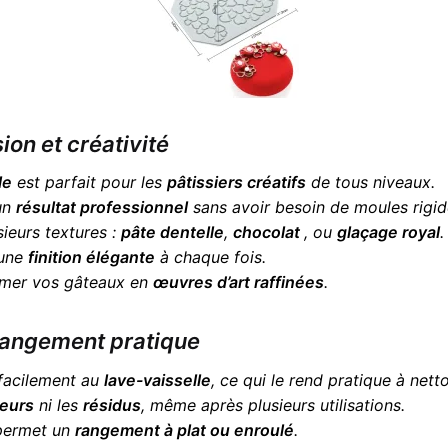
on et créativité
le
est parfait pour les
pâtissiers créatifs
de tous niveaux.
 un
résultat professionnel
sans avoir besoin de moules rigid
usieurs textures :
pâte dentelle
,
chocolat
, ou
glaçage royal
.
 une
finition élégante
à chaque fois.
ormer vos gâteaux en
œuvres d’art raffinées
.
 rangement pratique
 facilement au
lave-vaisselle
, ce qui le rend pratique à nett
eurs
ni les
résidus
, même après plusieurs utilisations.
ermet un
rangement à plat ou enroulé
.