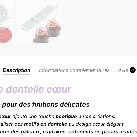
Description
Informations complémentaires
Avis
0
e dentelle cœur
pour des finitions délicates
 cœur
ajoute une touche
poétique
à vos créations.
éaliser des
motifs en dentelle
au design cœur élégant.
écorer des
gâteaux
,
cupcakes
,
entremets
ou
pièces monté