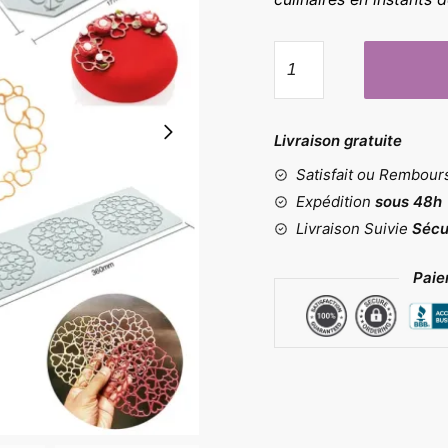
quantité
de
Moule
tapis
Livraison gratuite
de
Satisfait ou Rembou
dentelle
cœur
Expédition
sous 48h
Livraison Suivie
Sécu
Paie