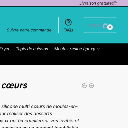
Livraison gratuite📦
0,00
€
0
Suivre votre commande
FAQs
Fryer
Tapis de cuisson
Moules résine époxy
 cœurs
 silicone multi cœurs de moules-en-
 pour réaliser des desserts
naux qui émerveilleront vos invités et
 occasion en un moment inoubliable