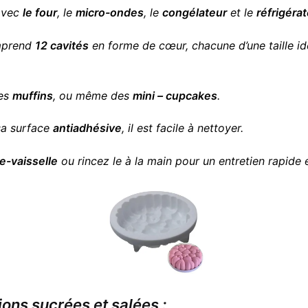
avec
le four
, le
micro-ondes
, le
congélateur
et le
réfrigéra
mprend
12 cavités
en forme de cœur, chacune d’une taille id
des
muffins
, ou même des
mini – cupcakes
.
sa surface
antiadhésive
, il est facile à nettoyer.
e-vaisselle
ou rincez le à la main pour un entretien rapide e
ions sucrées et salées :