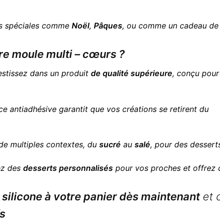
ns spéciales comme
Noël
,
Pâques
, ou comme un cadeau d
re moule multi – cœurs ?
estissez dans un produit
de qualité supérieure
, conçu pour
ce antiadhésive garantit que vos créations se retirent du
 de multiples contextes, du
sucré
au
salé
, pour des desserts
ez des
desserts personnalisés
pour vos proches et offrez
 silicone à votre panier dès maintenant
et 
fs