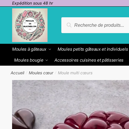
Passer
Aller
Expédition sous 48 hr
à
au
la
contenu
Recherche
Recherche
navigation
pour :
Moules à gâteaux
Moules petits gâteaux et individuels
Moules bougie
Accessoires cuisines et pâtisseries
Accueil
Moules cœur
Moule multi cœurs
/
/