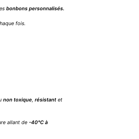
des
bonbons personnalisés.
haque fois.
au
non toxique
,
résistant
et
ure allant de
-40°C à