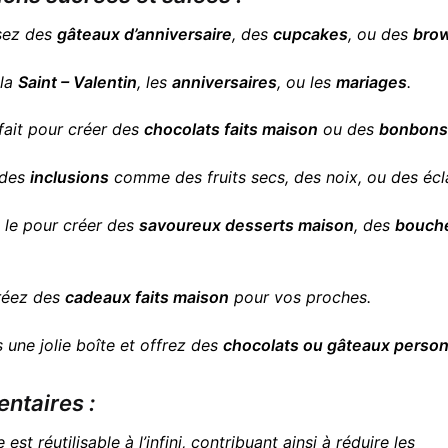
isez des
gâteaux d’anniversaire
, des
cupcakes
, ou des
bro
 la
Saint – Valentin
, les
anniversaires
, ou les
mariages
.
fait pour créer des
chocolats faits maison
ou des
bonbons
r des
inclusions
comme des fruits secs, des noix, ou des écl
z le pour créer des
savoureux desserts maison
, des
bouch
réez des
cadeaux faits maison
pour vos proches.
 une jolie boîte et offrez des
chocolats ou gâteaux person
ntaires :
est réutilisable à l’infini, contribuant ainsi à réduire les