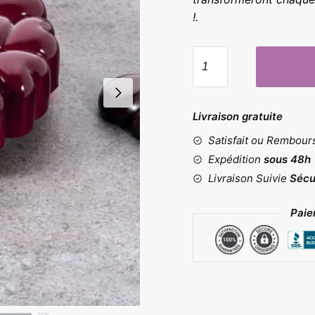
!.
quantité
de
Moule
multi
Livraison gratuite
cœurs
Satisfait ou Rembou
Expédition
sous 48h
Livraison Suivie
Sécu
Paie