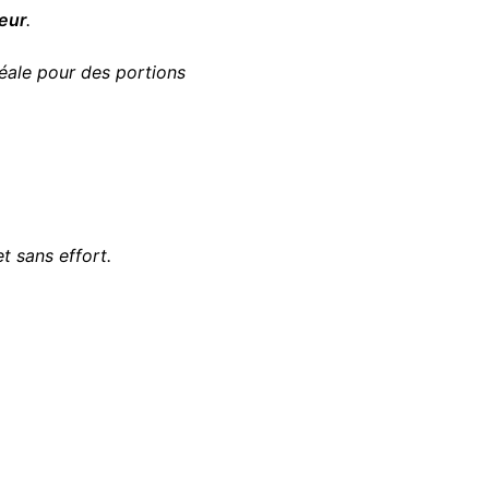
teur
.
éale pour des portions
t sans effort.