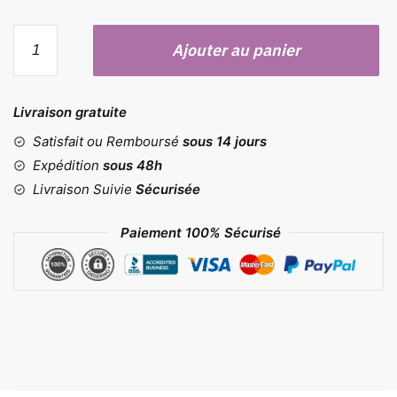
quantité
Ajouter au panier
de
Moule
rectangle
Livraison gratuite
12
cavités
Satisfait ou Remboursé
sous 14 jours
Expédition
sous 48h
Livraison Suivie
Sécurisée
Paiement 100% Sécurisé