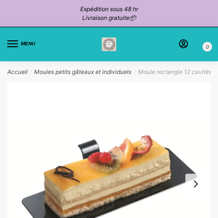
Passer
Aller
Expédition sous 48 hr
à
au
Livraison gratuite📦
la
contenu
navigation
MENU
0
Accueil
Moules petits gâteaux et individuels
Moule rectangle 12 cavités
/
/