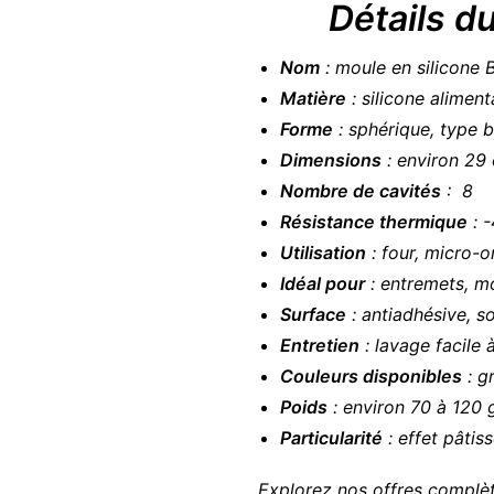
Détails du 
Nom
: moule en silicone
Matière
: silicone aliment
Forme
: sphérique, type
Dimensions
: environ 29
Nombre de cavités
: 8
Résistance thermique
: 
Utilisation
: four, micro-o
Idéal pour
: entremets, mo
Surface
: antiadhésive, so
Entretien
: lavage facile 
Couleurs disponibles
: gr
Poids
: environ 70 à 120 
Particularité
: effet pâtis
Explorez nos offres complèt