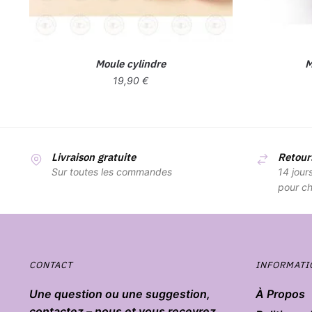
Moule cylindre
M
19,90
€
Livraison gratuite
Retours
Sur toutes les commandes
14 jour
pour ch
CONTACT
INFORMATI
Une question ou une suggestion,
À Propos
contactez – nous et vous recevrez