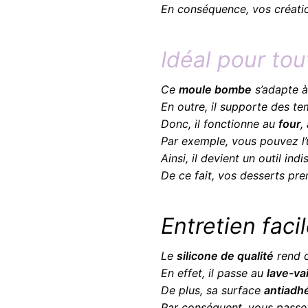
En conséquence, vos créatio
Idéal pour to
Ce
moule bombe
s’adapte à
En outre, il supporte des t
Donc, il fonctionne au
four
,
Par exemple, vous pouvez l’
Ainsi, il devient un outil in
De ce fait, vos desserts pre
Entretien faci
Le
silicone de qualité
rend c
En effet, il passe au
lave-va
De plus, sa surface
antiadh
Par conséquent, vous passez