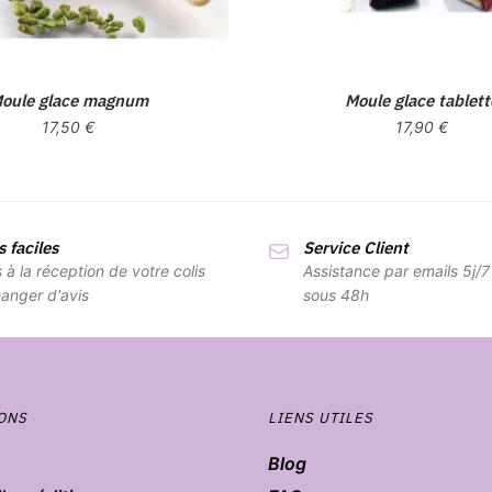
oule glace magnum
Moule glace tablett
17,50
€
17,90
€
 faciles
Service Client
s à la réception de votre colis
Assistance par emails 5j/
anger d'avis
sous 48h
ONS
LIENS UTILES
Blog