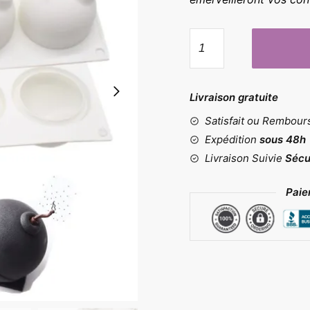
quantité
de
Moule
bombe
Livraison gratuite
Satisfait ou Rembou
Expédition
sous 48h
Livraison Suivie
Sécu
Paie