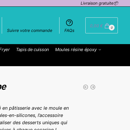
Livraison gratuite📦
0,00
€
0
Suivre votre commande
FAQs
Fryer
Tapis de cuisson
Moules résine époxy
be
é en pâtisserie avec le moule en
es-en-silicones, l’accessoire
aliser des desserts uniques qui
vives à chaque occasion !.