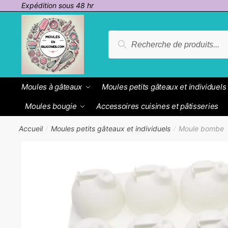
Passer
Aller
Expédition sous 48 hr
à
au
la
contenu
Recherche
Recherche
navigation
pour :
Moules à gâteaux
Moules petits gâteaux et individuels
Moules bougie
Accessoires cuisines et pâtisseries
Accueil
Moules petits gâteaux et individuels
Moule bombe
/
/