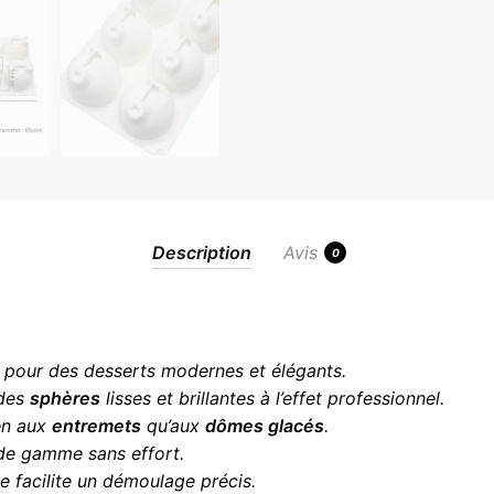
Description
Avis
0
t pour des desserts modernes et élégants.
 des
sphères
lisses et brillantes à l’effet professionnel.
ien aux
entremets
qu’aux
dômes glacés
.
t de gamme sans effort.
le facilite un démoulage précis.