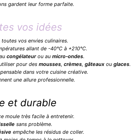
ns gardent leur forme parfaite.
utes vos idées
 toutes vos envies culinaires.
empératures allant de -40°C à +210°C.
 au
congélateur
ou au
micro-ondes
.
utiliser pour des
mousses
,
crèmes
,
gâteaux
ou
glaces
.
dispensable dans votre cuisine créative.
nnent une allure professionnelle.
le et durable
e moule très facile à entretenir.
isselle
sans problème.
ésive
empêche les résidus de coller.
 moins de temps à le nettoyer.