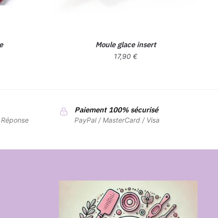
e
Moule glace insert
17,90
€
Paiement 100% sécurisé
7 Réponse
PayPal / MasterCard / Visa