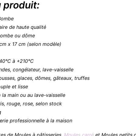
produit:
 Bombe
aire de haute qualité
 bombe ou dôme
 cm x 17 cm (selon modèle)
-40°C à +210°C
ndes, congélateur, lave-vaisselle
usses, glaces, dômes, gâteaux, truffes
uple et lisse
à la main ou au lave-vaisselle
is, rouge, rose, selon stock
g
serie professionnelle à la maison
es de Moules à pâtisseries,
Moules carré
et Moules petits g