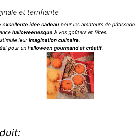
nale et terrifiante
e
excellente idée cadeau
pour les amateurs de pâtisserie.
iance
halloweenesque
à vos goûters et fêtes.
 stimule leur
imagination culinaire
.
déal pour un h
alloween gourmand et créatif
.
duit: