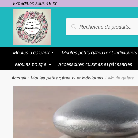
Passer
Aller
Expédition sous 48 hr
à
au
la
contenu
Recherche
Recherche
navigation
pour :
Moules à gâteaux
Moules petits gâteaux et individuels
Moules bougie
Accessoires cuisines et pâtisseries
Accueil
Moules petits gâteaux et individuels
Moule galets
/
/