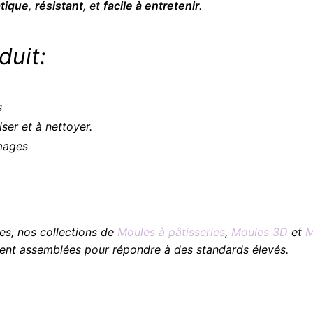
atique
,
résistant
, et
facile à entretenir
.
duit:
s
liser et à nettoyer.
images
es, nos collections de
Moules à pâtisseries
,
Moules 3D
et
M
nt assemblées pour répondre à des standards élevés.