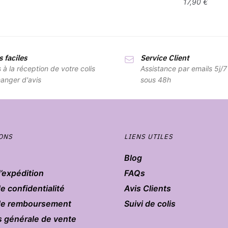
17,90
€
 faciles
Service Client
s à la réception de votre colis
Assistance par emails 5j/
anger d'avis
sous 48h
ONS
LIENS UTILES
Blog
d’expédition
FAQs
de confidentialité
Avis Clients
 de remboursement
Suivi de colis
s générale de vente