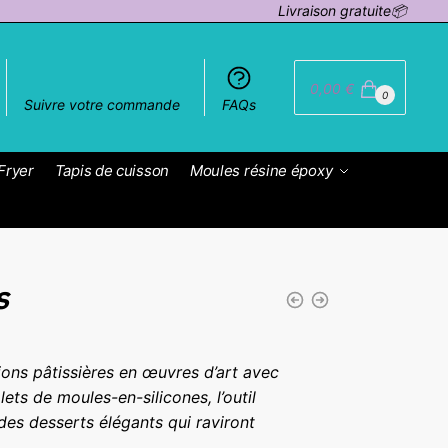
Livraison gratuite📦
0,00
€
0
Suivre votre commande
FAQs
Fryer
Tapis de cuisson
Moules résine époxy
s
ons pâtissières en œuvres d’art avec
lets de moules-en-silicones, l’outil
 des desserts élégants qui raviront