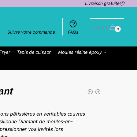
Livraison gratuite📦
0,00
€
0
Suivre votre commande
FAQs
Fryer
Tapis de cuisson
Moules résine époxy
ant
ons pâtissières en véritables œuvres
 silicone Diamant de moules-en-
mpressionner vos invités lors
les.