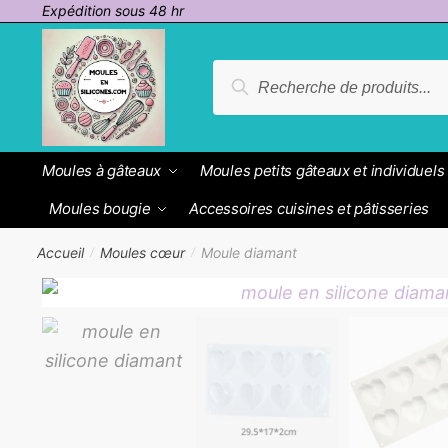
Passer
Aller
Expédition sous 48 hr
à
au
la
contenu
Recherche
Recherche
navigation
pour :
Moules à gâteaux
Moules petits gâteaux et individuels
Moules bougie
Accessoires cuisines et pâtisseries
Accueil
Moules cœur
Moule diamant
/
/