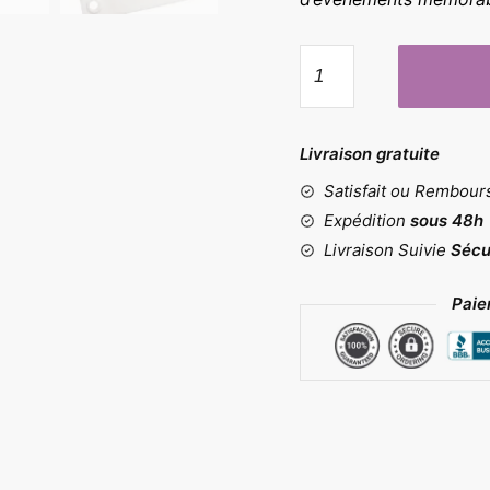
quantité
de
Moule
diamant
Livraison gratuite
Satisfait ou Rembou
Expédition
sous 48h
Livraison Suivie
Sécu
Paie