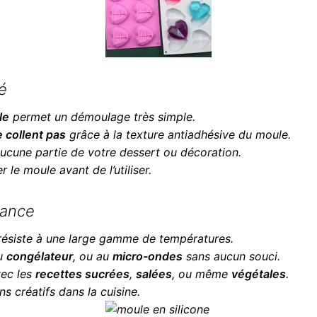
é
le
permet un démoulage très simple.
 collent pas
grâce à la texture antiadhésive du moule.
aucune partie de votre dessert ou décoration.
er le moule avant de l’utiliser.
tance
ésiste à une large gamme de températures.
au
congélateur
, ou au
micro-ondes
sans aucun souci.
vec les
recettes sucrées
,
salées
, ou même
végétales
.
ns créatifs dans la cuisine.