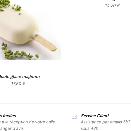
14,70
€
oule glace magnum
17,50
€
 faciles
Service Client
s à la réception de votre colis
Assistance par emails 5j/
anger d'avis
sous 48h