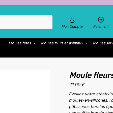
Mon Compte
Paiement
Moules fêtes
Moules fruits et animaux
Moules Air 
Moule fleur
21,90
€
Éveillez votre créativi
moules-en-silicones, l’o
pâtisseries florales é
vos invités lors de ch