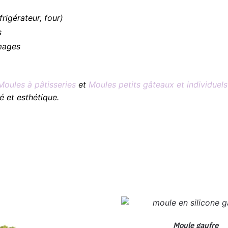
frigérateur, four)
s
images
Moules à pâtisseries
et
Moules petits gâteaux et individuels
té et esthétique.
Moule gaufre