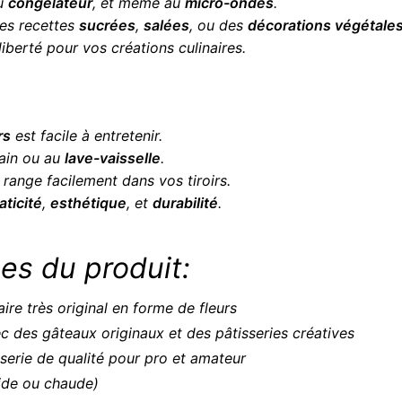
au
congélateur
, et même au
micro-ondes
.
des recettes
sucrées
,
salées
, ou des
décorations végétale
iberté pour vos créations culinaires.
rs
est facile à entretenir.
main ou au
lave-vaisselle
.
se range facilement dans vos tiroirs.
aticité
,
esthétique
, et
durabilité
.
es du produit:
ire très original en forme de fleurs
c des gâteaux originaux et des pâtisseries créatives
sserie de qualité pour pro et amateur
oide ou chaude)