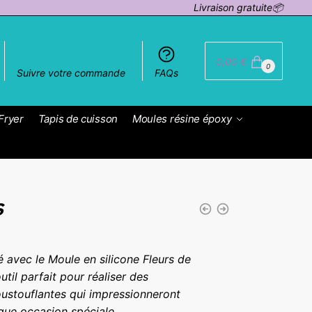
Livraison gratuite📦
0,00
€
0
Suivre votre commande
FAQs
Fryer
Tapis de cuisson
Moules résine époxy
s
té avec le Moule en silicone Fleurs de
util parfait pour réaliser des
poustouflantes qui impressionneront
aque occasion spéciale.