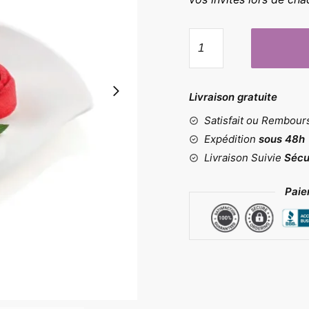
quantité
de
Moule
fleurs
Livraison gratuite
Satisfait ou Rembou
Expédition
sous 48h
Livraison Suivie
Sécu
Paie