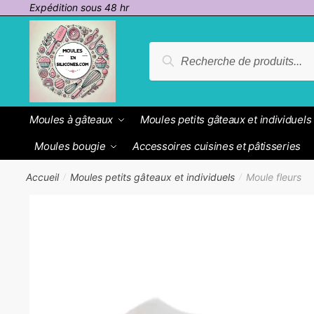
Passer
Aller
Expédition sous 48 hr
à
au
la
contenu
Recherche
Recherche
navigation
pour :
Moules à gâteaux
Moules petits gâteaux et individuels
Moules bougie
Accessoires cuisines et pâtisseries
Accueil
Moules petits gâteaux et individuels
Moule fleurs
/
/