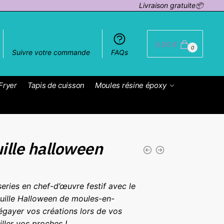
Livraison gratuite📦
0,00
€
0
Suivre votre commande
FAQs
Fryer
Tapis de cuisson
Moules résine époxy
uille halloween
eries en chef-d’œuvre festif avec le
ouille Halloween de moules-en-
 égayer vos créations lors de vos
ller vos proches !.