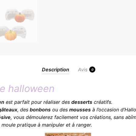
Description
Avis
0
le halloween
en
est parfait pour réaliser des
desserts
créatifs.
gâteaux
, des
bonbons
ou des
mousses
à l’occasion d’Hall
ésive
, vous démoulerez facilement vos créations, sans abîm
le moule pratique à manipuler et à ranger.