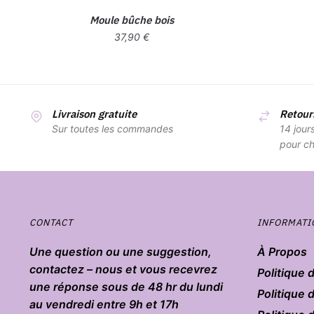
Moule bûche bois
37,90
€
Livraison gratuite
Retours
Sur toutes les commandes
14 jour
pour ch
CONTACT
INFORMATI
Une question ou une suggestion,
À Propos
contactez – nous et vous recevrez
Politique 
une réponse sous de 48 hr du lundi
Politique 
au vendredi entre 9h et 17h