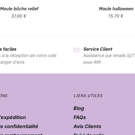
Moule bûche relief
Moule halloween
37,90
€
15,70
€
 faciles
Service Client
s à la réception de votre colis
Assistance par emails 5j/
anger d'avis
sous 48h
ONS
LIENS UTILES
Blog
d’expédition
FAQs
de confidentialité
Avis Clients