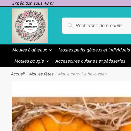
Passer
Aller
Expédition sous 48 hr
à
au
la
contenu
Recherche
Recherche
navigation
pour :
Moules à gâteaux
Moules petits gâteaux et individuels
Moules bougie
Accessoires cuisines et pâtisseries
Accueil
Moules fêtes
Moule citrouille halloween
/
/