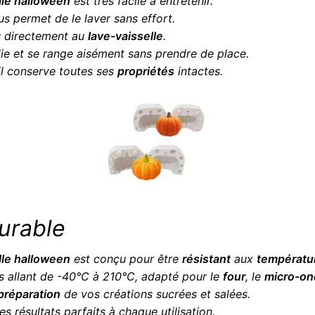
ille halloween
est très facile à entretenir.
s permet de le laver sans effort.
ou directement au
lave-vaisselle
.
 plie et se range aisément sans prendre de place.
 il conserve toutes ses
propriétés
intactes.
durable
ille halloween
est conçu pour être
résistant
aux
températu
s allant de -40°C à 210°C, adapté pour le
four
, le
micro-on
préparation
de vos créations sucrées et salées.
s résultats parfaits à chaque utilisation.