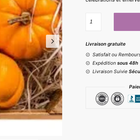
quantité
de
Moule
citrouille
Livraison gratuite
halloween
Satisfait ou Rembou
Expédition
sous 48h
Livraison Suivie
Sécu
Paie