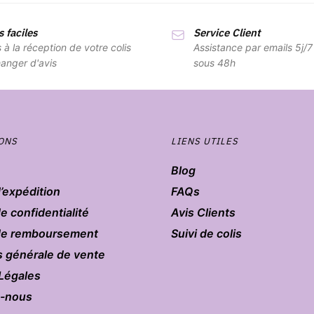
 faciles
Service Client
s à la réception de votre colis
Assistance par emails 5j/
anger d'avis
sous 48h
ONS
LIENS UTILES
Blog
d’expédition
FAQs
de confidentialité
Avis Clients
 de remboursement
Suivi de colis
s générale de vente
Légales
z-nous