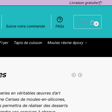
Livraison gratuite📦
0,00
€
0
Suivre votre commande
FAQs
Fryer
Tapis de cuisson
Moules résine époxy
es
eries en véritables œuvres d’art
one Cerises de moules-en-silicones,
us permettra de réaliser des desserts
rprendre vos convives à chaque