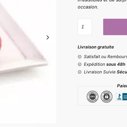
occasion.
quantité
de
Moule
cerises
Livraison gratuite
Satisfait ou Rembou
Expédition
sous 48h
Livraison Suivie
Sécu
Paie