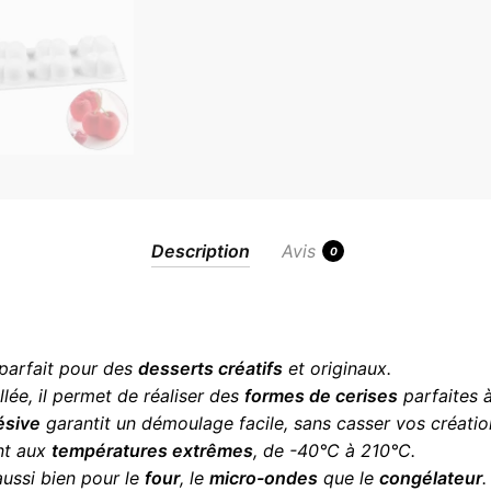
Description
Avis
0
l parfait pour des
desserts créatifs
et originaux.
lée, il permet de réaliser des
formes de cerises
parfaites à
ésive
garantit un démoulage facile, sans casser vos créatio
ant aux
températures extrêmes
, de -40°C à 210°C.
 aussi bien pour le
four
, le
micro-ondes
que le
congélateur
.