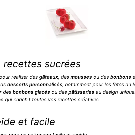
s recettes sucrées
 pour réaliser des
gâteaux
, des
mousses
ou des
bonbons
e
 vos
desserts personnalisés
, notamment pour les fêtes ou l
er des
bonbons glacés
ou des
pâtisseries
au design unique
ce
qui enrichit toutes vos recettes créatives.
de et facile
çu pour un nettoyage facile et rapide.