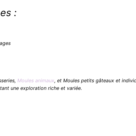
es :
mages
sseries,
Moules animaux
, et Moules petits gâteaux et indivi
tant une exploration riche et variée.