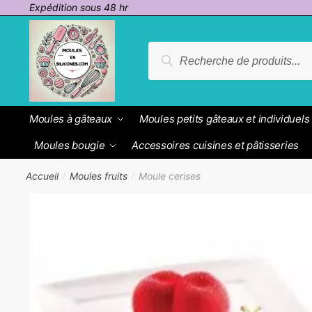
Passer
Aller
Expédition sous 48 hr
à
au
la
contenu
Recherche
Recherche
navigation
pour :
Moules à gâteaux
Moules petits gâteaux et individuels
Moules bougie
Accessoires cuisines et pâtisseries
Accueil
Moules fruits
Moule cerises
/
/