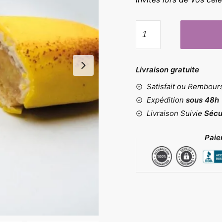
quantité
de
Moule
bananes
Livraison gratuite
Satisfait ou Rembou
Expédition
sous 48h
Livraison Suivie
Sécu
Paie