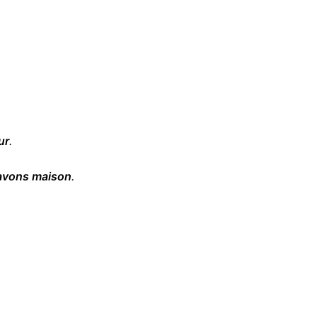
ur
.
avons maison
.