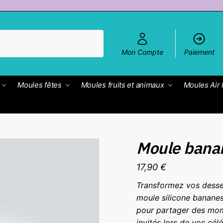
Mon Compte
Paiement
Moules fêtes
Moules fruits et animaux
Moules Air 
Moule bana
17,90
€
Transformez vos desse
moule silicone bananes 
pour partager des mom
invités lors de vos cél