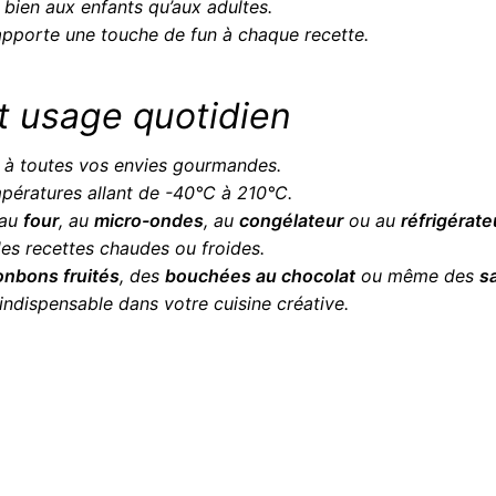
si bien aux enfants qu’aux adultes.
pporte une touche de fun à chaque recette.
t usage quotidien
 à toutes vos envies gourmandes.
empératures allant de -40°C à 210°C.
 au
four
, au
micro-ondes
, au
congélateur
ou au
réfrigérate
 des recettes chaudes ou froides.
onbons fruités
, des
bouchées au chocolat
ou même des
s
il indispensable dans votre cuisine créative.