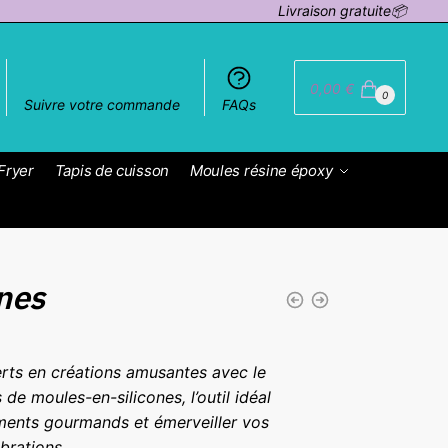
Livraison gratuite📦
0,00
€
0
Suivre votre commande
FAQs
Fryer
Tapis de cuisson
Moules résine époxy
nes
rts en créations amusantes avec le
de moules-en-silicones, l’outil idéal
ents gourmands et émerveiller vos
ébrations.