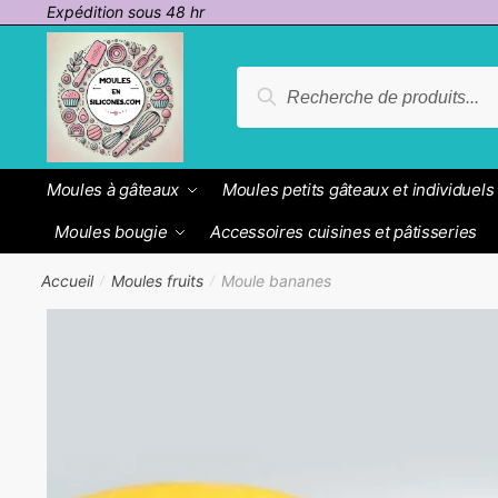
Passer
Aller
Expédition sous 48 hr
à
au
la
contenu
Recherche
Recherche
navigation
pour :
Moules à gâteaux
Moules petits gâteaux et individuels
Moules bougie
Accessoires cuisines et pâtisseries
Accueil
Moules fruits
Moule bananes
/
/