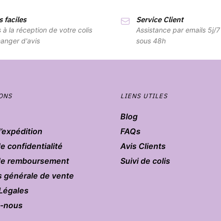
 faciles
Service Client
s à la réception de votre colis
Assistance par emails 5j/
anger d'avis
sous 48h
ONS
LIENS UTILES
Blog
d’expédition
FAQs
de confidentialité
Avis Clients
 de remboursement
Suivi de colis
s générale de vente
Légales
z-nous