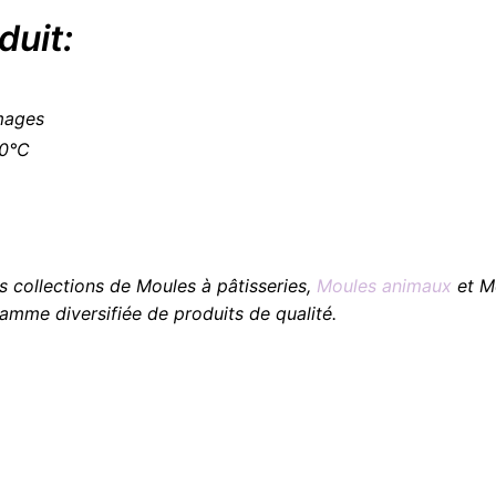
duit:
images
10°C
s collections de Moules à pâtisseries,
Moules animaux
et Mo
amme diversifiée de produits de qualité.