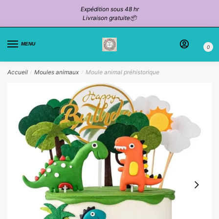
Passer
Aller
Expédition sous 48 hr
à
au
Livraison gratuite📦
la
contenu
navigation
MENU
0
Accueil
Moules animaux
Moule animal préhistorique
/
/