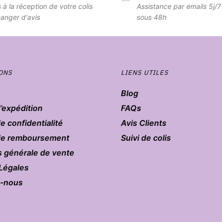
s à la réception de votre colis
Assistance par emails 5j/
anger d'avis
sous 48h
ONS
LIENS UTILES
Blog
d’expédition
FAQs
de confidentialité
Avis Clients
 de remboursement
Suivi de colis
s générale de vente
Légales
z-nous