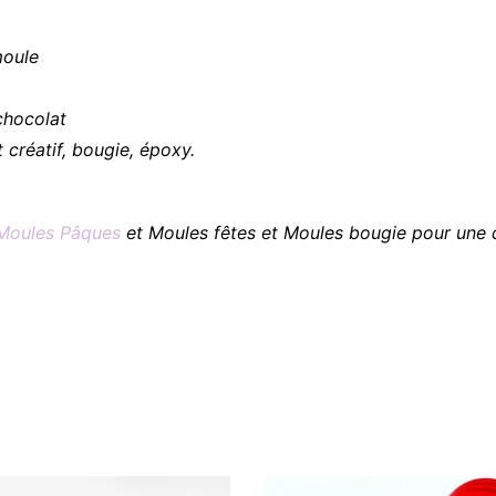
moule
 chocolat
rt créatif, bougie, époxy.
Moules Pâques
et Moules fêtes et Moules bougie pour une di