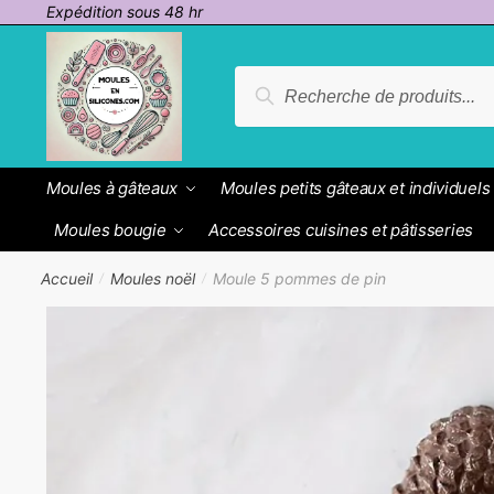
Passer
Aller
Expédition sous 48 hr
à
au
la
contenu
Recherche
Recherche
navigation
pour :
Moules à gâteaux
Moules petits gâteaux et individuels
Moules bougie
Accessoires cuisines et pâtisseries
Accueil
Moules noël
Moule 5 pommes de pin
/
/