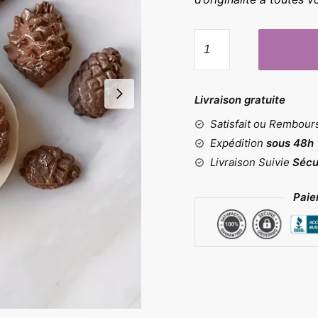
quantité
de
Moule
5
Livraison gratuite
pommes
Satisfait ou Rembou
de
pin
Expédition
sous 48h
Livraison Suivie
Sécu
Paie