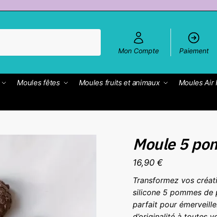
Mon Compte
Paiement
Moules fêtes
Moules fruits et animaux
Moules Air 
Moule 5 po
16,90
€
Transformez vos créati
silicone 5 pommes de pi
parfait pour émerveill
d’originalité à toutes v