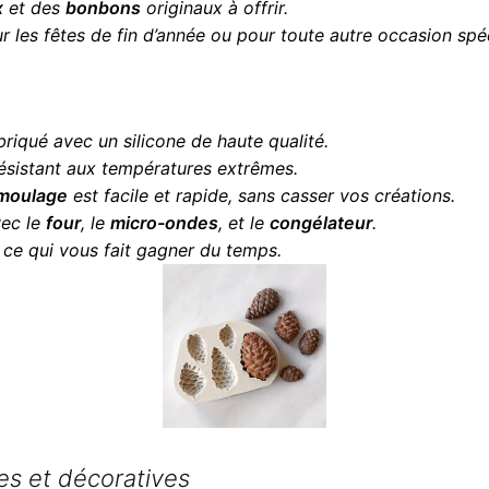
x
et des
bonbons
originaux à offrir.
ur les fêtes de fin d’année ou pour toute autre occasion spé
briqué avec un silicone de haute qualité.
 résistant aux températures extrêmes.
moulage
est facile et rapide, sans casser vos créations.
vec le
four
, le
micro-ondes
, et le
congélateur
.
, ce qui vous fait gagner du temps.
s et décoratives