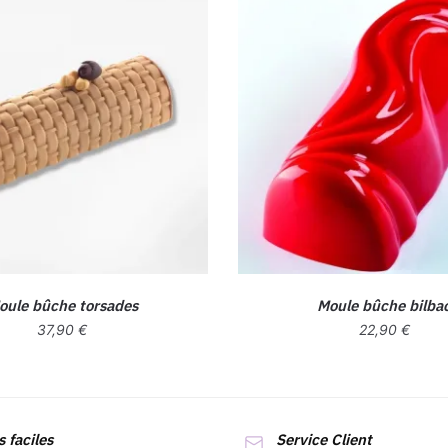
oule bûche torsades
Moule bûche bilba
37,90
€
22,90
€
 faciles
Service Client