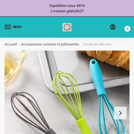
Passer
Aller
Expédition sous 48 hr
à
au
Livraison gratuite📦
la
contenu
navigation
MENU
0
Accueil
Accessoires cuisines et pâtisseries
Fouet en silicone
/
/