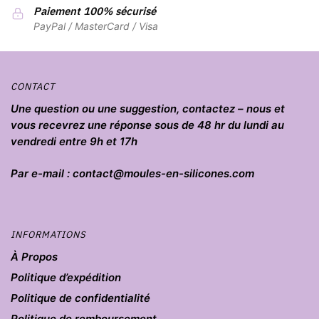
la
page
Paiement 100% sécurisé
page
PayPal / MasterCard / Visa
du
du
produit
produit
CONTACT
Une question ou une suggestion, contactez – nous et
vous recevrez une réponse sous de 48 hr du lundi au
vendredi entre 9h et 17h
Par e-mail : contact@moules-en-silicones.com
INFORMATIONS
À Propos
Politique d’expédition
Politique de confidentialité
Politique de remboursement