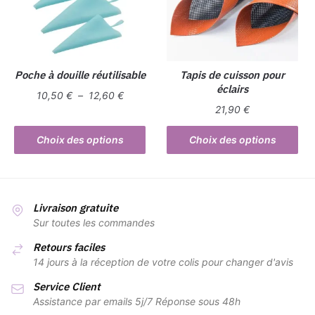
peuvent
être
choisies
sur
la
Poche à douille réutilisable
Tapis de cuisson pour
éclairs
page
Plage
10,50
€
–
12,60
€
du
21,90
€
de
Ce
produit
prix :
Ce
produit
Choix des options
Choix des options
10,50 €
produit
a
à
a
plusieurs
12,60 €
plusieurs
variations.
variations.
Les
Livraison gratuite
Les
Sur toutes les commandes
options
options
peuvent
Retours faciles
peuvent
être
14 jours à la réception de votre colis pour changer d'avis
être
choisies
Service Client
choisies
sur
Assistance par emails 5j/7 Réponse sous 48h
sur
la