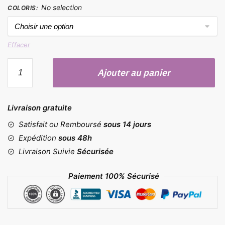
No selection
COLORIS
:
Effacer
quantité
Ajouter au panier
de
Fouet
en
Livraison gratuite
silicone
Satisfait ou Remboursé
sous 14 jours
Expédition
sous 48h
Livraison Suivie
Sécurisée
Paiement 100% Sécurisé