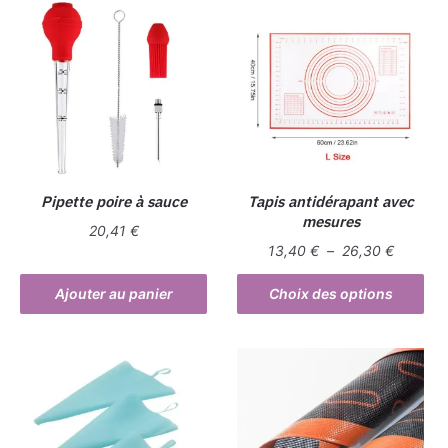
Pipette poire à sauce
Tapis antidérapant avec
mesures
20,41
€
Plage
13,40
€
–
26,30
€
de
Ce
prix :
Ajouter au panier
Choix des options
produit
13,40 €
a
à
plusieurs
26,30 €
variations.
Les
options