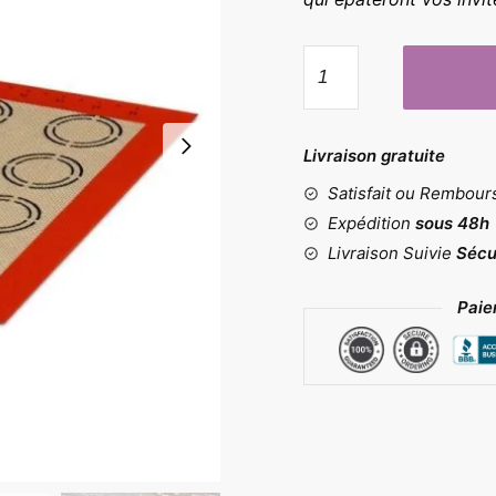
quantité
de
Tapis
à
Livraison gratuite
macarons
Satisfait ou Rembou
et
meringues
Expédition
sous 48h
Livraison Suivie
Sécu
Paie