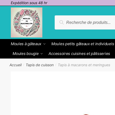
Passer
Aller
Expédition sous 48 hr
à
au
la
contenu
Recherche
Recherche
navigation
pour :
Moules à gâteaux
Moules petits gâteaux et individuels
Moules bougie
Accessoires cuisines et pâtisseries
Accueil
Tapis de cuisson
Tapis à macarons et meringues
/
/