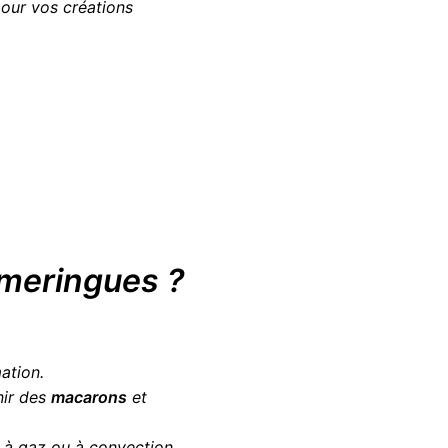
pour vos créations
 meringues ?
mation.
nir des
macarons
et
s, à gaz ou à convection.