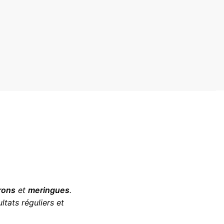
rons
et
meringues
.
ltats réguliers et