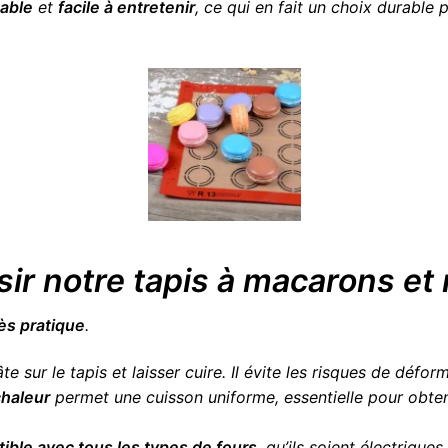
sable
et
facile à entretenir
, ce qui en fait un choix durable 
sir notre tapis à macarons et
rès pratique
.
e sur le tapis et laisser cuire. Il évite les risques de défor
chaleur
permet une cuisson uniforme, essentielle pour obte
ible avec tous les types de fours
, qu’ils soient électrique