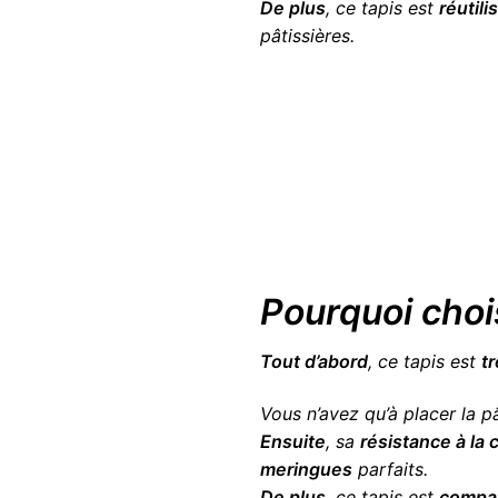
De plus
, ce tapis est
réutili
pâtissières.
Pourquoi choi
Tout d’abord
, ce tapis est
t
Vous n’avez qu’à placer la pât
Ensuite
, sa
résistance à la 
meringues
parfaits.
De plus
, ce tapis est
compat