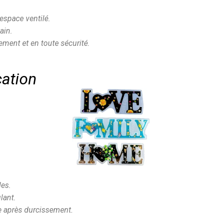
espace ventilé.
ain.
lement et en toute sécurité.
cation
les.
lant.
ine après durcissement.