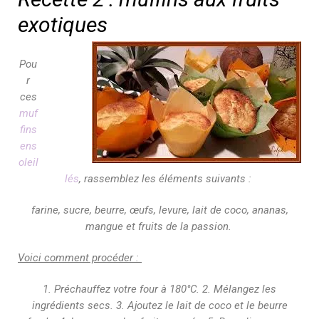
exotiques
Pou
r
ces
muf
fins
ens
oleil
lés
, rassemblez les éléments suivants :
farine, sucre, beurre, œufs, levure, lait de coco, ananas,
mangue et fruits de la passion.
Voici comment procéder :
1. Préchauffez votre four à 180°C. 2. Mélangez les
ingrédients secs. 3. Ajoutez le lait de coco et le beurre