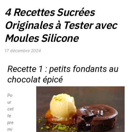
4 Recettes Sucrées
Originales à Tester avec
Moules Silicone
17 décembre 2024
Recette 1 : petits fondants au
chocolat épicé
Po
ur
cet
te
pre
mi