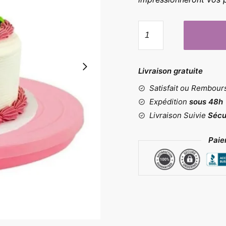
quantité
de
Plateau
tournant
Livraison gratuite
360
Satisfait ou Rembou
Expédition
sous 48h
Livraison Suivie
Sécu
Paie