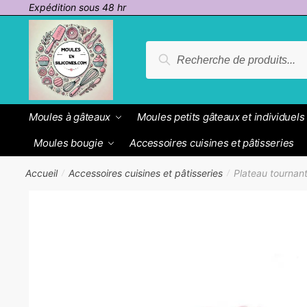
Passer
Aller
Expédition sous 48 hr
à
au
la
contenu
Recherche
Recherche
navigation
pour :
Moules à gâteaux
Moules petits gâteaux et individuels
Moules bougie
Accessoires cuisines et pâtisseries
Accueil
Accessoires cuisines et pâtisseries
Plateau tournan
/
/