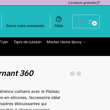
Livraison gratuite📦
0,00
€
0
Suivre votre commande
FAQs
Fryer
Tapis de cuisson
Moules résine époxy
rnant 360
rience culinaire avec le Plateau
-en-silicones, l’accessoire idéal
issières éblouissantes qui
proches à chaque occasion.