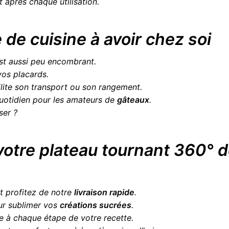
nt après chaque utilisation.
de cuisine à avoir chez soi
est aussi peu encombrant.
vos placards.
acilite son transport ou son rangement.
quotidien pour les amateurs de
gâteaux
.
ser ?
otre plateau tournant 360° 
et profitez de notre
livraison rapide
.
our sublimer vos
créations sucrées
.
e à chaque étape de votre recette.