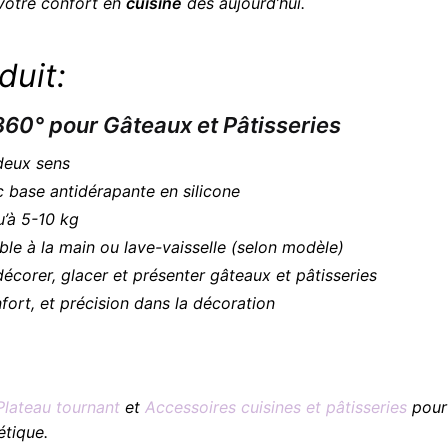
 votre confort en
cuisine
dès aujourd’hui.
duit:
360° pour Gâteaux et Pâtisseries
deux sens
 base antidérapante en silicone
’à 5-10 kg
le à la main ou lave-vaisselle (selon modèle)
écorer, glacer et présenter gâteaux et pâtisseries
nfort, et précision dans la décoration
Plateau tournant
et
Accessoires cuisines et pâtisseries
pour 
étique.