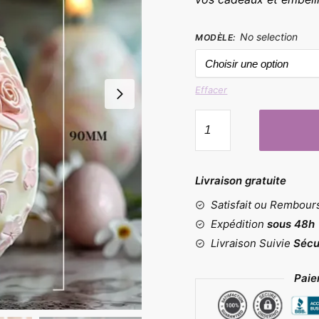
à
27
No selection
MODÈLE
:
Effacer
quantité
de
Moules
œufs
Livraison gratuite
pour
Satisfait ou Rembou
bougie
Expédition
sous 48h
Livraison Suivie
Sécu
Paie