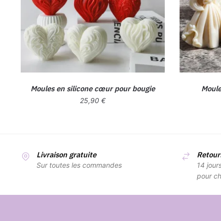
Moules en silicone cœur pour bougie
Moule
25,90
€
Ce
produit
a
Livraison gratuite
Retours
plusieurs
Sur toutes les commandes
14 jour
variations.
pour ch
Les
options
peuvent
être