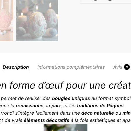
Description
Informations complémentaires
Avis
0
n forme d’œuf pour une créati
permet de réaliser des
bougies uniques
au format symbol
oque la
renaissance
, la
paix
, et les
traditions de Pâques
.
arrondi s’intègre facilement dans une
déco naturelle
ou
min
nt de vrais
éléments décoratifs
à la fois esthétiques et apa