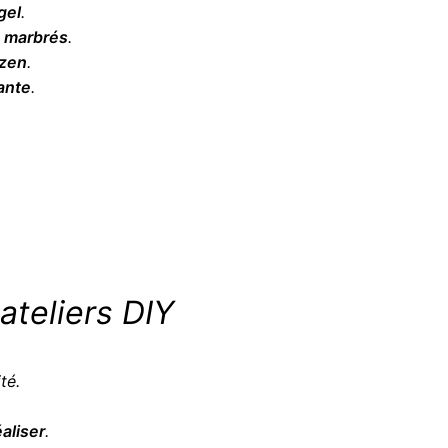
gel
.
s marbrés
.
zen
.
ante
.
ateliers DIY
té.
éaliser
.