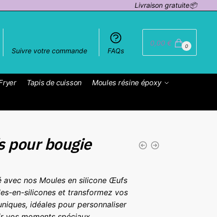
Livraison gratuite📦
0,00
€
0
Suivre votre commande
FAQs
Fryer
Tapis de cuisson
Moules résine époxy
 pour bougie
age
e
té avec nos Moules en silicone Œufs
ix :
es-en-silicones et transformez vos
,90 €
uniques, idéales pour personnaliser
ir vos moments spéciaux.