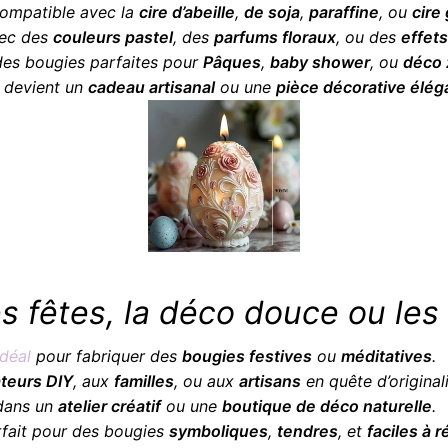
ompatible avec la
cire d’abeille
,
de soja
,
paraffine
, ou
cire 
vec des
couleurs pastel
, des
parfums floraux
, ou des
effet
des bougies parfaites pour
Pâques
,
baby shower
, ou
déco 
n devient un
cadeau artisanal
ou une
pièce décorative élég
es fêtes, la déco douce ou les 
déal
pour fabriquer des
bougies festives
ou
méditatives
.
teurs DIY
, aux
familles
, ou aux
artisans
en quête d’originali
 dans un
atelier créatif
ou une
boutique de déco naturelle
.
rfait pour des bougies
symboliques
,
tendres
, et
faciles à r