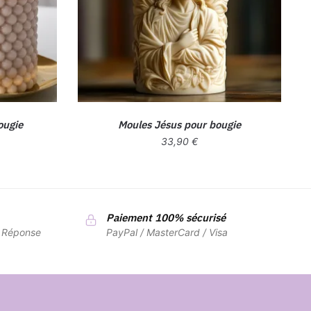
ougie
Moules Jésus pour bougie
33,90
€
Ce
produit
a
Paiement 100% sécurisé
plusieurs
7 Réponse
PayPal / MasterCard / Visa
variations.
Les
options
peuvent
être