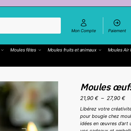
Mon Compte
Paiement
Moules fêtes
Moules fruits et animaux
Moules Air 
Moules œufs
Pl
21,90
€
–
27,90
€
d
Libérez votre créativi
pr
pour bougie chez moul
21
idées en œuvres d’art 
vos cadeaux et embell