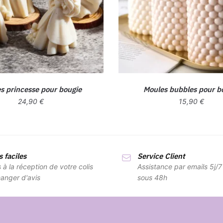
s princesse pour bougie
Moules bubbles pour b
24,90
€
15,90
€
Ce
produit
a
 faciles
Service Client
plusieurs
s à la réception de votre colis
Assistance par emails 5j/
variations.
anger d'avis
sous 48h
Les
options
peuvent
être