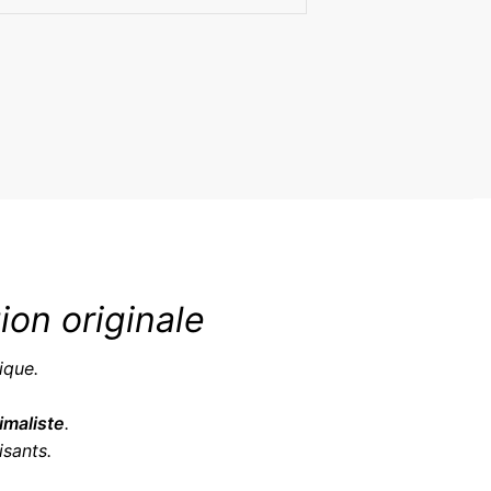
on originale
ique.
imaliste
.
isants.