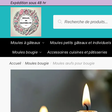
Passer
Aller
Expédition sous 48 hr
à
au
la
contenu
Recherche
Recherche
navigation
pour :
Moules à gâteaux
Moules petits gâteaux et individuels
Moules bougie
Accessoires cuisines et pâtisseries
Accueil
Moules bougie
Moules œufs pour bougie
/
/