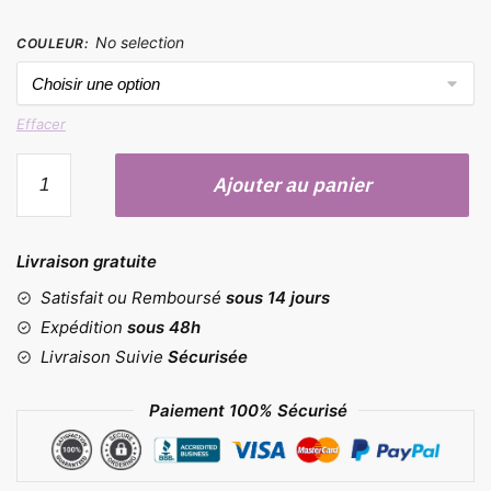
No selection
COULEUR
:
Effacer
quantité
Ajouter au panier
de
Moule
rectangulaire
Livraison gratuite
Satisfait ou Remboursé
sous 14 jours
Expédition
sous 48h
Livraison Suivie
Sécurisée
Paiement 100% Sécurisé