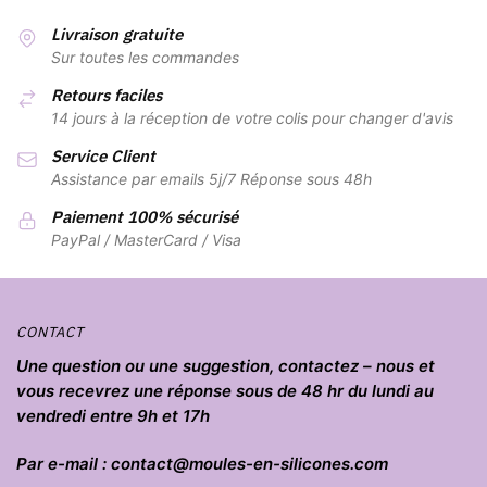
plusieurs
29,90 €
plusieurs
variations.
variations.
Livraison gratuite
Les
Les
Sur toutes les commandes
options
options
Retours faciles
peuvent
peuvent
14 jours à la réception de votre colis pour changer d'avis
être
être
Service Client
choisies
choisies
Assistance par emails 5j/7 Réponse sous 48h
sur
sur
la
la
Paiement 100% sécurisé
page
page
PayPal / MasterCard / Visa
du
du
produit
produit
CONTACT
Une question ou une suggestion, contactez – nous et
vous recevrez une réponse sous de 48 hr du lundi au
vendredi entre 9h et 17h
Par e-mail : contact@moules-en-silicones.com