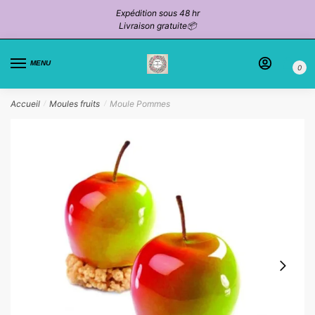
Passer
Aller
Expédition sous 48 hr
à
au
Livraison gratuite📦
la
contenu
navigation
MENU
0
Accueil
Moules fruits
Moule Pommes
/
/