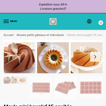
Passer
Aller
Expédition sous 48 hr
à
au
Livraison gratuite📦
la
contenu
navigation
MENU
0
Accueil
Moules petits gâteaux et individuels
Moule mini kouglof 15 cavité
/
/