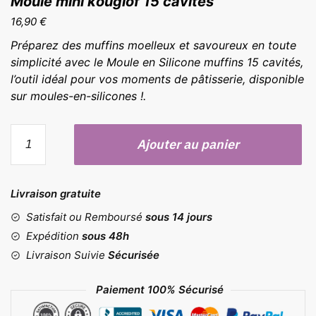
Moule mini kouglof 15 cavités
16,90
€
Préparez des muffins moelleux et savoureux en toute
simplicité avec le Moule en Silicone muffins 15 cavités,
l’outil idéal pour vos moments de pâtisserie, disponible
sur moules-en-silicones !.
quantité
Ajouter au panier
de
Moule
mini
Livraison gratuite
kouglof
15
Satisfait ou Remboursé
sous 14 jours
cavités
Expédition
sous 48h
Livraison Suivie
Sécurisée
Paiement 100% Sécurisé