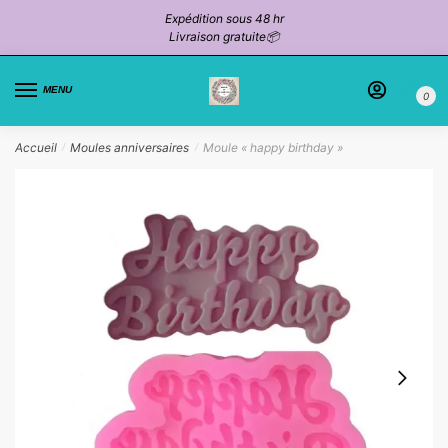
Passer
Aller
Expédition sous 48 hr
à
au
Livraison gratuite📦
la
contenu
navigation
MENU
0
Accueil
Moules anniversaires
Moule « happy birthday »
/
/