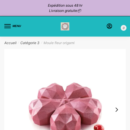
Passer
Aller
Expédition sous 48 hr
à
au
Livraison gratuite📦
la
contenu
navigation
MENU
0
Accueil
Catégorie 3
Moule fleur origami
/
/