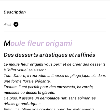
Description
Avis
0
M
oule fleur origami
Des desserts artistiques et raffinés
Le
moule fleur origami
vous permet de créer des desserts
à l’effet visuel saisissant.
Tout d’abord, il reproduit la finesse du pliage japonais dans
une forme florale élégante.
Ensuite, il est parfait pour des
entremets
,
bavarois
,
mousses
ou
desserts glacés
.
De plus, il assure un
démoulage net
, sans abîmer les
détails géométriques.
Enfin, il sublime vos créations pour des événements