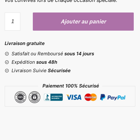
vos convives lors de chaque occasion spéciale.
quantité
Ajouter au panier
de
Moule
fleur
Livraison gratuite
origami
Satisfait ou Remboursé
sous 14 jours
Expédition
sous 48h
Livraison Suivie
Sécurisée
Paiement 100% Sécurisé